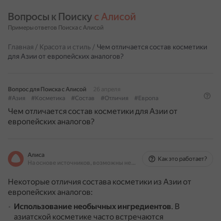
Вопросы к Поиску 
с Алисой
Примеры ответов Поиска с Алисой
Главная
/
Красота и стиль
/
Чем отличается состав косметики
для Азии от европейских аналогов?
Вопрос для Поиска с Алисой
26 апреля
#Азия
#Косметика
#Состав
#Отличия
#Европа
Чем отличается состав косметики для Азии от
европейских аналогов?
Алиса
Как это работает?
На основе источников, возможны неточности
Некоторые отличия состава косметики из Азии от
европейских аналогов:
Использование необычных ингредиентов
.
В
азиатской косметике часто встречаются