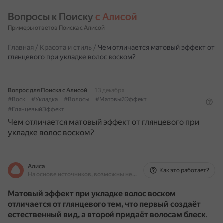
Вопросы к Поиску 
с Алисой
Примеры ответов Поиска с Алисой
Главная
/
Красота и стиль
/
Чем отличается матовый эффект от
глянцевого при укладке волос воском?
Вопрос для Поиска с Алисой
13 декабря
#Воск
#Укладка
#Волосы
#МатовыйЭффект
#ГлянцевыйЭффект
Чем отличается матовый эффект от глянцевого при
укладке волос воском?
Алиса
Как это работает?
На основе источников, возможны неточности
Матовый эффект при укладке волос воском
отличается от глянцевого тем, что первый создаёт
естественный вид, а второй придаёт волосам блеск
.