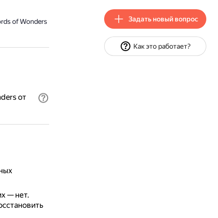
Задать новый вопрос
rds of Wonders
Как это работает?
ders от
ных
х — нет.
осстановить