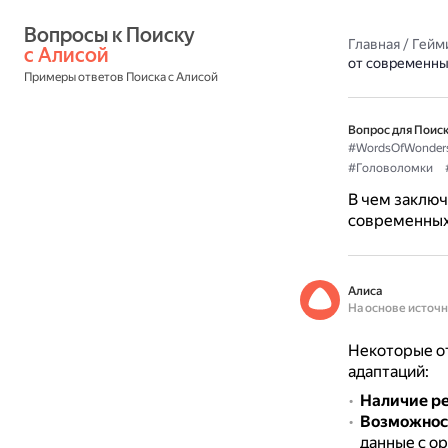
Вопросы к Поиску 
Главная
/
Гейм
с Алисой
от современны
Примеры ответов Поиска с Алисой
Вопрос для Поиск
#WordsOfWonder
#Головоломки
В чем заключ
современных
Алиса
На основе источ
Некоторые от
адаптаций:
Наличие р
Возможност
данные с о