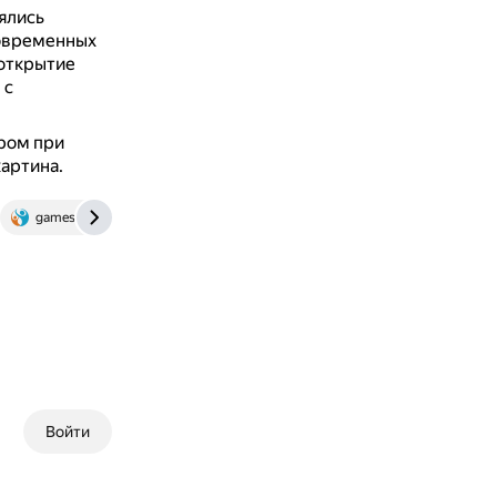
ялись
овременных
 открытие
 с
ором при
картина.
games.mydiv.net
Войти