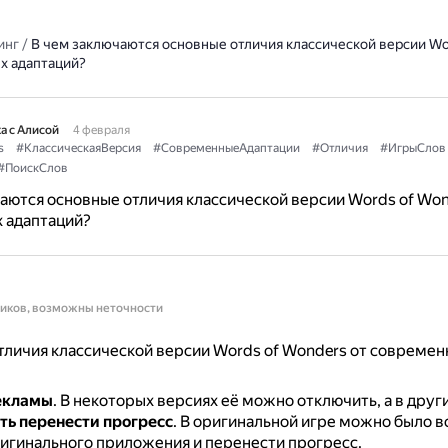
инг
/
В чем заключаются основные отличия классической версии Wo
х адаптаций?
а с Алисой
4 февраля
s
#КлассическаяВерсия
#СовременныеАдаптации
#Отличия
#ИгрыСлов
#ПоискСлов
аются основные отличия классической версии Words of Won
 адаптаций?
ников, возможны неточности
личия классической версии Words of Wonders от современ
екламы
.
В некоторых версиях её можно отключить, а в други
ь перенести прогресс
.
В оригинальной игре можно было в
ригинального приложения и перенести прогресс.