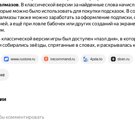
алмазов
.
В классической версии за найденные слова начисл
торые можно было использовать для покупки подсказок.
В с
 алмазы также можно заработать за оформление подписки,
ей, а ещё при ловле бабочек или других созданий на экране
м.
в классической версии игры был доступен «пазл дня», в кот
 собирались звёзды, спрятанные в словах, и раскрывалась 
www.rustore.ru
irecommend.ru
4pda.to
dzen.ru
ске
ии
обы комментировать