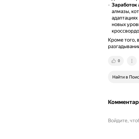
Заработок 
алмазы, ко
адаптациях
новых уровн
кроссвордо
Кроме того, 
разгадывании
0
Найти в Пои
Комментар
Войдите, чт