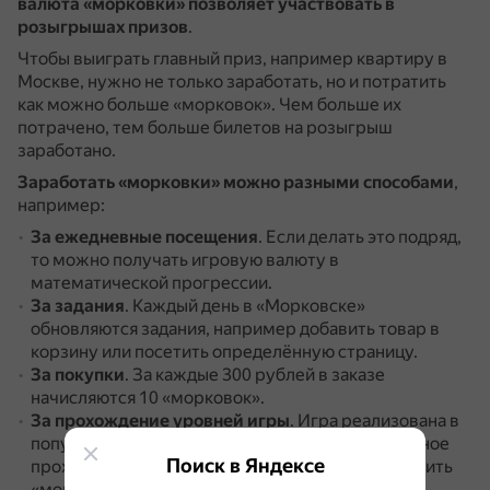
валюта «морковки» позволяет участвовать в
розыгрышах призов
.
Чтобы выиграть главный приз, например квартиру в
Москве, нужно не только заработать, но и потратить
как можно больше «морковок».
Чем больше их
потрачено, тем больше билетов на розыгрыш
заработано.
Заработать «морковки» можно разными способами
,
например:
За ежедневные посещения
.
Если делать это подряд,
то можно получать игровую валюту в
математической прогрессии.
За задания
.
Каждый день в «Морковске»
обновляются задания, например добавить товар в
корзину или посетить определённую страницу.
За покупки
.
За каждые 300 рублей в заказе
начисляются 10 «морковок».
За прохождение уровней игры
.
Игра реализована в
популярном жанре «Игры в слова».
За ежедневное
Поиск в Яндексе
прохождение нескольких уровней можно получить
«морковки».