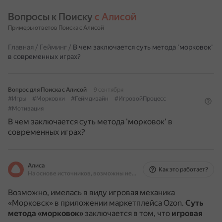
Вопросы к Поиску 
с Алисой
Примеры ответов Поиска с Алисой
Главная
/
Гейминг
/
В чем заключается суть метода 'морковок'
в современных играх?
Вопрос для Поиска с Алисой
9 сентября
#Игры
#Морковки
#Геймдизайн
#ИгровойПроцесс
#Мотивация
В чем заключается суть метода 'морковок' в
современных играх?
Алиса
Как это работает?
На основе источников, возможны неточности
Возможно, имелась в виду игровая механика
«Морковск» в приложении маркетплейса Ozon.
Суть
метода «морковок»
заключается в том, что
игровая