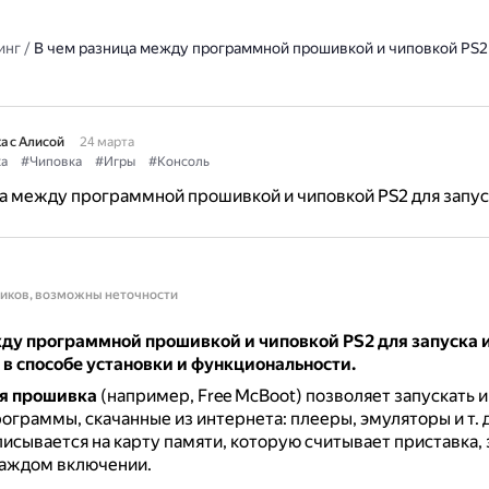
инг
/
В чем разница между программной прошивкой и чиповкой PS2 
а с Алисой
24 марта
а
#Чиповка
#Игры
#Консоль
а между программной прошивкой и чиповкой PS2 для запус
ников, возможны неточности
ду программной прошивкой и чиповкой PS2 для запуска 
в способе установки и функциональности.
я прошивка
(например, Free McBoot) позволяет запускать и
ограммы, скачанные из интернета: плееры, эмуляторы и т. д
исывается на карту памяти, которую считывает приставка, 
каждом включении.