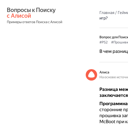
Вопросы к Поиску 
Главная
/
Гейм
с Алисой
игр?
Примеры ответов Поиска с Алисой
Вопрос для Поиск
#PS2
#Прошивк
В чем разниц
Алиса
На основе источ
Разница меж
заключается 
Программна
сторонние пр
прошивка зап
McBoot при 