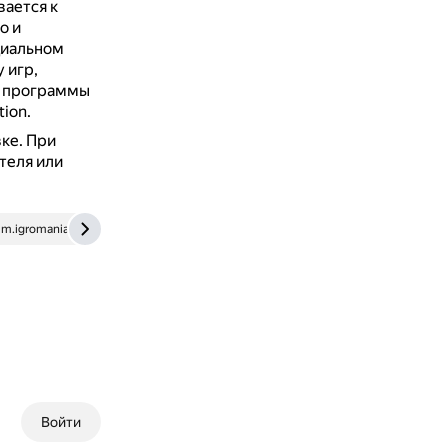
вается к
о и
циальном
 игр,
, программы
tion.
вке.
При
теля или
um.igromania.ru
4pda.to
Войти