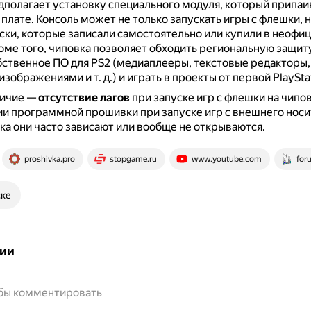
полагает установку специального модуля, который припаи
 плате.
Консоль может не только запускать игры с флешки, н
ски, которые записали самостоятельно или купили в неофи
оме того, чиповка позволяет обходить региональную защиту
бственное ПО для PS2 (медиаплееры, текстовые редакторы
изображениями и т. д.) и играть в проекты от первой PlaySta
личие —
отсутствие лагов
при запуске игр с флешки на чипо
и программной прошивки при запуске игр с внешнего носи
ка они часто зависают или вообще не открываются.
proshivka.pro
stopgame.ru
www.youtube.com
for
ске
ии
обы комментировать