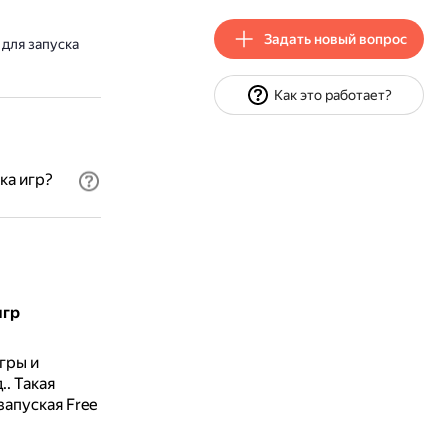
Задать новый вопрос
для запуска
Как это работает?
ка игр?
игр
гры и
..
Такая
запуская Free