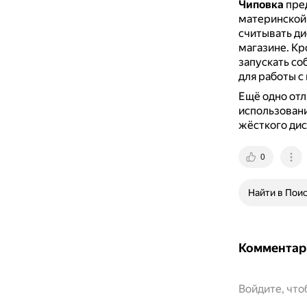
Чиповка
пред
материнской
считывать ди
магазине.
Кр
запускать со
для работы с 
Ещё одно от
использовани
жёсткого дис
0
Найти в Пои
Комментар
Войдите, чт