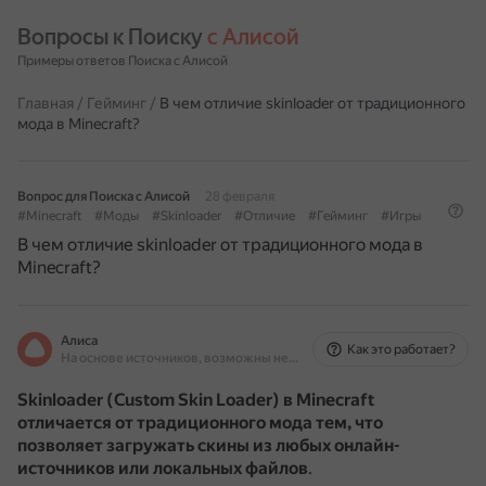
Вопросы к Поиску 
с Алисой
Примеры ответов Поиска с Алисой
Главная
/
Гейминг
/
В чем отличие skinloader от традиционного
мода в Minecraft?
Вопрос для Поиска с Алисой
28 февраля
#Minecraft
#Моды
#Skinloader
#Отличие
#Гейминг
#Игры
В чем отличие skinloader от традиционного мода в
Minecraft?
Алиса
Как это работает?
На основе источников, возможны неточности
Skinloader (Custom Skin Loader) в Minecraft
отличается от традиционного мода тем, что
позволяет загружать скины
из любых онлайн-
источников или локальных файлов
.