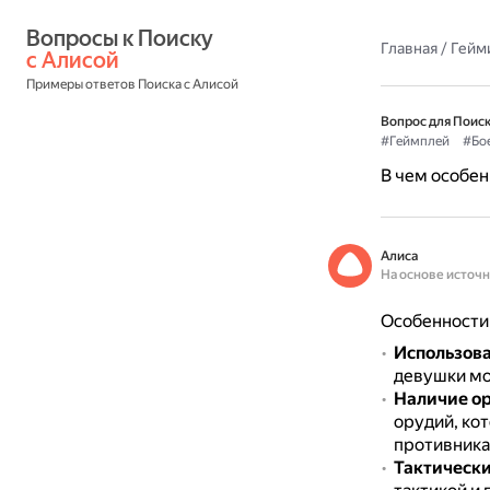
Вопросы к Поиску 
Главная
/
Гейм
с Алисой
Примеры ответов Поиска с Алисой
Вопрос для Поиск
#Геймплей
#Бо
В чем особен
Алиса
На основе источ
Особенности 
Использова
девушки мог
Наличие о
орудий, ко
противника
Тактическ