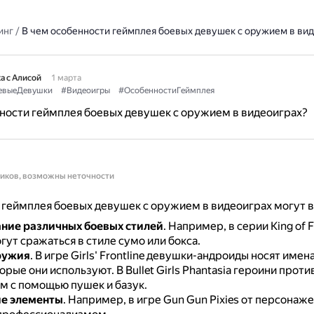
инг
/
В чем особенности геймплея боевых девушек с оружием в вид
а с Алисой
1 марта
евыеДевушки
#Видеоигры
#ОсобенностиГеймплея
ности геймплея боевых девушек с оружием в видеоиграх?
ников, возможны неточности
геймплея боевых девушек с оружием в видеоиграх могут в
ние различных боевых стилей
.
Например, в серии King of F
ут сражаться в стиле сумо или бокса.
ружия
.
В игре Girls' Frontline девушки-андроиды носят имена
торые они используют.
В Bullet Girls Phantasia героини прот
м с помощью пушек и базук.
ие элементы
.
Например, в игре Gun Gun Pixies от персонаже