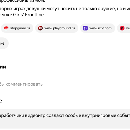
 профессионализмом.
торых играх девушки могут носить не только оружие, но и и
ом же Girls' Frontline.
stopgame.ru
www.playground.ru
www.ixbt.com
ww
ске
ии
обы комментировать
е
работчики видеоигр создают особые внутриигровые событ