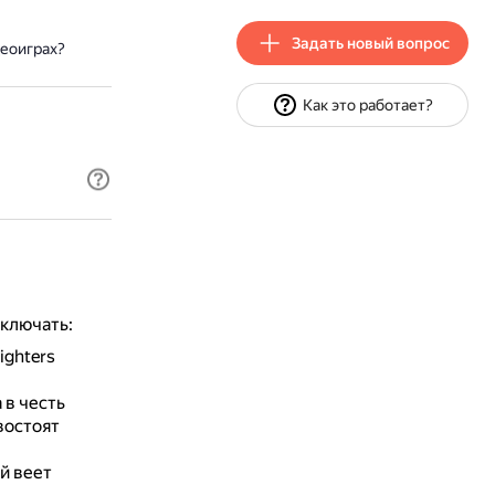
Задать новый вопрос
еоиграх?
Как это работает?
ключать:
ighters
 в честь
ивостоят
й веет