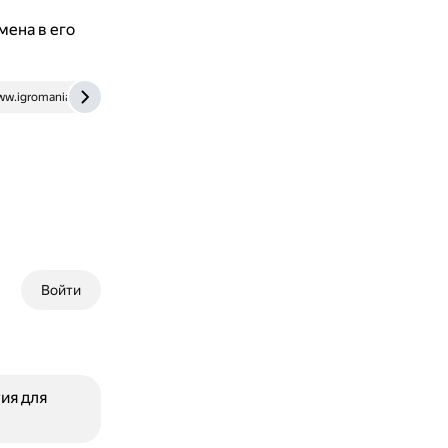
мена в его
w.igromania.ru
dzen.ru
Войти
ия для