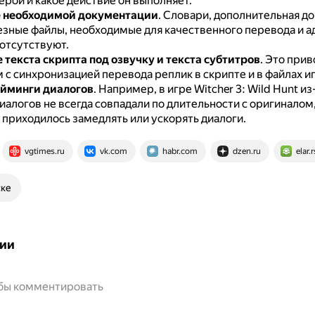
ерой и какое действие он выполняет.
е необходимой документации
.
Словари, дополнительная до
езные файлы, необходимые для качественного перевода и а
 отсутствуют.
 текста скрипта под озвучку и текста субтитров
.
Это прив
с синхронизацией перевода реплик в скрипте и в файлах и
йминги диалогов
.
Например, в игре Witcher 3: Wild Hunt из
иалогов не всегда совпадали по длительности с оригиналом
 приходилось замедлять или ускорять диалоги.
vgtimes.ru
vk.com
habr.com
dzen.ru
elar.
ске
ии
обы комментировать