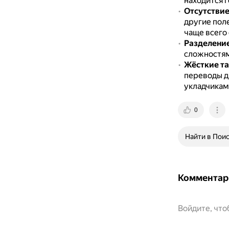
находится г
Отсутстви
другие пол
чаще всего
Разделение
сложностям 
Жёсткие та
переводы д
укладчикам
0
Найти в Пои
Комментар
Войдите, чт