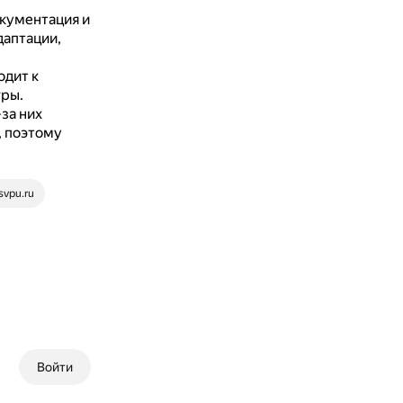
кументация и
даптации,
одит к
гры.
-за них
, поэтому
rsvpu.ru
Войти