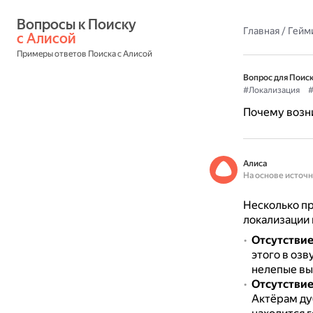
Вопросы к Поиску 
Главная
/
Гейм
с Алисой
Примеры ответов Поиска с Алисой
Вопрос для Поиск
#Локализация
#
Почему возни
Алиса
На основе источ
Несколько пр
локализации 
Отсутстви
этого в оз
нелепые вы
Отсутствие
Актёрам ду