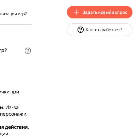
Задать новый вопрос
лизации игр?
Как это работает?
гр?
учки при
ми
.
Из-за
 персонажи,
ия действия
.
ации