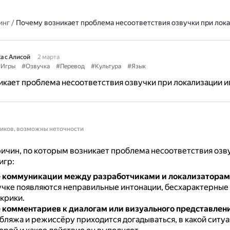
инг
/
Почему возникает проблема несоответствия озвучки при лока
а с Алисой
2 марта
Игры
#Озвучка
#Перевод
#Культура
#Язык
кает проблема несоответствия озвучки при локализации и
ников, возможны неточности
ичин, по которым возникает проблема несоответствия озв
игр:
е коммуникации между разработчиками и локализатора
вучке появляются неправильные интонации, бесхарактерные
крики.
 комментариев к диалогам или визуального представлен
бляжа и режиссёру приходится догадываться, в какой ситу