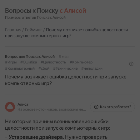
Вопросы к Поиску 
с Алисой
Примеры ответов Поиска с Алисой
Главная
/
Гейминг
/
Почему возникает ошибка целостности
при запуске компьютерных игр?
Вопрос для Поиска с Алисой
9 мая
#Игры
#Ошибка
#Целостность
#Компьютер
#Компьютерный
#сбой
#Технические
#неполадки
Почему возникает ошибка целостности при запуске
компьютерных игр?
Алиса
Как это работает?
На основе источников, возможны неточности
Некоторые причины возникновения ошибки
целостности при запуске компьютерных игр:
Устаревшие драйвера
.
Нужно проверить