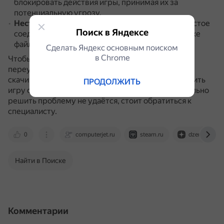
блокировать действия игры, принимая их за
потенциальную угрозу.
Нестабильное интернет-соединение
.
Прерывистое
Поиск в Яндексе
соединение может привести к неполной загрузке
файлов.
Сделать Яндекс основным поиском
в Сhrome
Чтобы решить проблему, можно попробовать
переустановить игру, создать новую папку для
скачивания, отключить спящий режим или запустить
ПРОДОЛЖИТЬ
игру от имени администратора.
Если самостоятельно
решить проблему не удаётся, стоит обратиться к
специалисту.
0
computerjet.ru
steam.ru
dzen.ru
Найти в Поиске
Комментарии