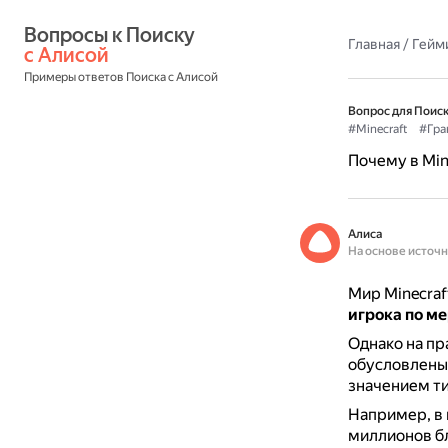
Вопросы к Поиску 
Главная
/
Гейм
с Алисой
Примеры ответов Поиска с Алисой
Вопрос для Поиск
#Minecraft
#Гра
Почему в Min
Алиса
На основе источ
Мир Minecraf
игрока по м
Однако на п
обусловлены 
значением т
Например, в 
миллионов бло