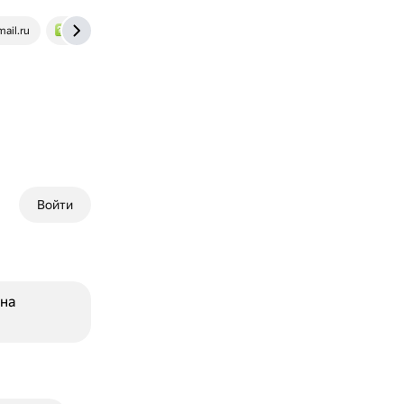
mail.ru
www.bolshoyvopros.ru
Войти
на