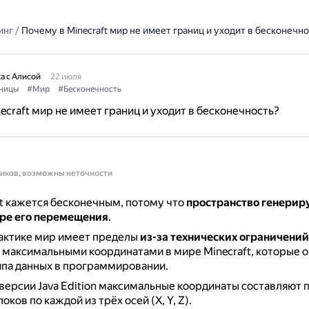
инг
/
Почему в Minecraft мир не имеет границ и уходит в бесконечно
а с Алисой
22 июля
ницы
#Мир
#Бесконечность
ecraft мир не имеет границ и уходит в бесконечность?
ников, возможны неточности
t кажется бесконечным, потому что
пространство генериру
ере его перемещения
.
рактике мир имеет пределы
из-за технических ограничений
максимальными координатами в мире Minecraft, которые 
ипа данных в программировании.
версии Java Edition максимальные координаты составляют
ков по каждой из трёх осей (X, Y, Z).