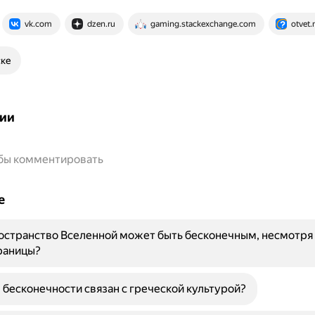
vk.com
dzen.ru
gaming.stackexchange.com
otvet.
ске
ии
обы комментировать
е
странство Вселенной может быть бесконечным, несмотря 
раницы?
 бесконечности связан с греческой культурой?