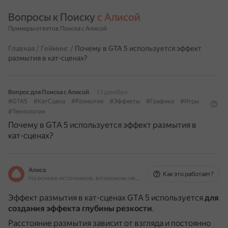
Вопросы к Поиску 
с Алисой
Примеры ответов Поиска с Алисой
Главная
/
Гейминг
/
Почему в GTA 5 используется эффект
размытия в кат-сценах?
Вопрос для Поиска с Алисой
13 декабря
#GTA5
#КатСцена
#Размытие
#Эффекты
#Графика
#Игры
#Технологии
Почему в GTA 5 используется эффект размытия в
кат-сценах?
Алиса
Как это работает?
На основе источников, возможны неточности
Эффект размытия в кат-сценах GTA 5 используется
для
создания эффекта глубины резкости
.
Расстояние размытия зависит от взгляда и постоянно