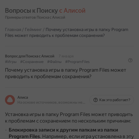
Вопросы к Поиску 
с Алисой
Примеры ответов Поиска с Алисой
Главная
/
Гейминг
/
Почему установка игры в папку Program
Files может приводить к проблемам сохранения?
Вопрос для Поиска с Алисой
7 января
#Игры
#Сохранение
#Файлы
#ProgramFiles
Почему установка игры в папку Program Files может
приводить к проблемам сохранения?
Алиса
Как это работает?
На основе источников, возможны неточности
Установка игры в папку Program Files может приводить
к проблемам с сохранением по нескольким причинам:
Блокировка записи к другим папкам из папки
Program Files
.
Например, если игра установлена в эту