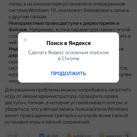
папку, а на компьютере установлена операционная
система Windows 10, она может блокировать запись
к другим папкам.
Некорректные права доступа к директориям и
файлам
.
Например, если в параметрах папки с игрой
стоит атрибут «Только для чтения», ничего записать в
неё не получится.
Поиск в Яндексе
Недоступный или некорректно указанный путь к
Сделать Яндекс основным поиском
директории с сохранениями
.
Все сохранения и
в Сhrome
скриншоты находятся в отдельной папке на
системном локальном диске.
Проблема появляется,
ПРОДОЛЖИТЬ
когда путь к директории с этими данными недоступен
или указан некорректно.
Для решения проблемы можно попробовать запустить
игру от имени администратора, проверить права
доступа к папкам, в которые устанавливаются игры, и
убедиться, что учётная запись пользователя Windows
имеет права администратора и на управление папкой
установки игры и папкой сохранений.
0
vk.com
lumpics.ru
www.bolshoyvopro