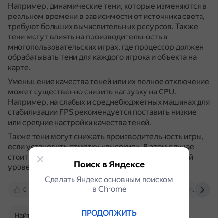
Например, динамические тени, которые изменяются в
реальном времени в зависимости от источника света,
требуют больших вычислительных ресурсов.
Также
тени могут влиять на производительность в
многопользовательских играх, где процессор должен
обрабатывать тени для каждого игрока и объекта на
карте.
Уменьшение качества теней или их полное отключение
может существенно снизить нагрузку на CPU.
Например, на слабых и среднебюджетных машинах для
стабилизации FPS рекомендуется поставить низкие
или средние настройки качества теней.
Также тени могут снижать производительность игры,
если установить отметку «высокие».
В этом случае
стоит попробовать установить средний или низкий
Поиск в Яндексе
уровень.
Сделать Яндекс основным поиском
в Сhrome
0
sky.pro
overclockers.ru
dzen.ru
ПРОДОЛЖИТЬ
Найти в Поиске