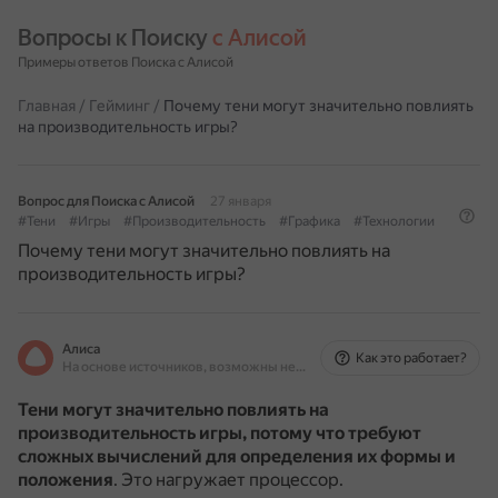
Вопросы к Поиску 
с Алисой
Примеры ответов Поиска с Алисой
Главная
/
Гейминг
/
Почему тени могут значительно повлиять
на производительность игры?
Вопрос для Поиска с Алисой
27 января
#Тени
#Игры
#Производительность
#Графика
#Технологии
Почему тени могут значительно повлиять на
производительность игры?
Алиса
Как это работает?
На основе источников, возможны неточности
Тени могут значительно повлиять на
производительность игры, потому что требуют
сложных вычислений для определения их формы и
положения
.
Это нагружает процессор.