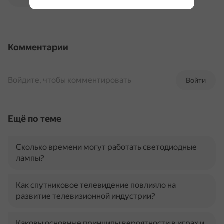
Комментарии
Войдите, чтобы комментировать
Войти
Ещё по теме
Сколько времени могут работать светодиодные
лампы?
Как спутниковое телевидение повлияло на
развитие телевизионной индустрии?
Каковы основные принципы вероятности в играх и