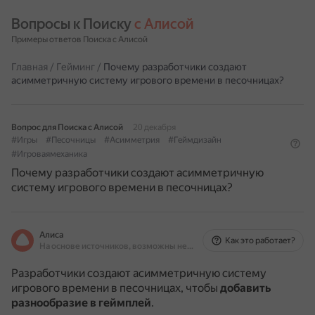
Вопросы к Поиску 
с Алисой
Примеры ответов Поиска с Алисой
Главная
/
Гейминг
/
Почему разработчики создают
асимметричную систему игрового времени в песочницах?
Вопрос для Поиска с Алисой
20 декабря
#Игры
#Песочницы
#Асимметрия
#Геймдизайн
#Игроваямеханика
Почему разработчики создают асимметричную
систему игрового времени в песочницах?
Алиса
Как это работает?
На основе источников, возможны неточности
Разработчики создают асимметричную систему
игрового времени в песочницах, чтобы
добавить
разнообразие в геймплей
.