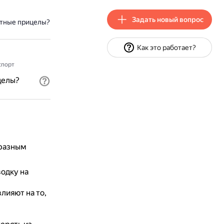
Задать новый вопрос
ртные прицелы?
Как это работает?
спорт
целы?
 разным
одку на
лияют на то,