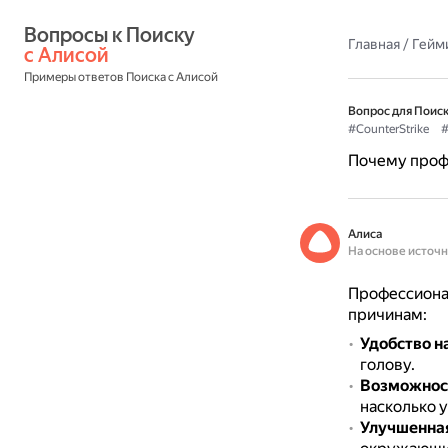
Вопросы к Поиску 
Главная
/
Гейм
с Алисой
Примеры ответов Поиска с Алисой
Вопрос для Поиск
#CounterStrike
Почему проф
Алиса
На основе источ
Профессиона
причинам:
Удобство н
голову.
Возможност
насколько 
Улучшенна