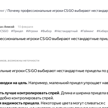
инг
/
Почему профессиональные игроки CS:GO выбирают нестанда
а с Алисой
10 февраля
#CSGO
#Прицел
#Игроки
#Выбор
#Нестандартный
#Гейминг
#Кибер
ессиональные игроки CS:GO выбирают нестандартные при
ников, возможны неточности
льные игроки CS:GO выбирают нестандартные прицелы по
аводки на цель
.
Например, маленький прицел упрощает нав
ь лучше контролировать спрей
.
Длина и ширина прицела в
удобно контролировать спрей.
я видимость прицела
.
Некоторые цвета могут сливаться с