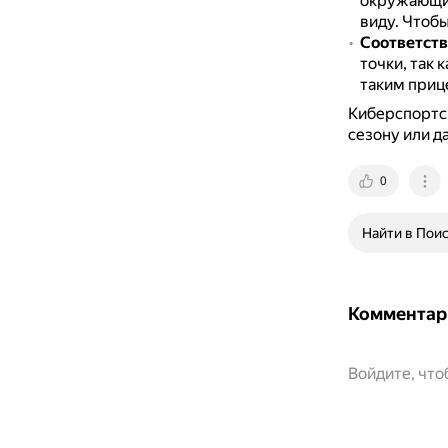
окружающим
виду.
Чтобы
Соответств
точки, так 
таким приц
Киберспортс
сезону или д
0
Найти в Пои
Комментар
Войдите, чт