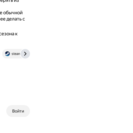
ерять из
де обычной
ее делать с
езона к
steamcommunity.com
Войти