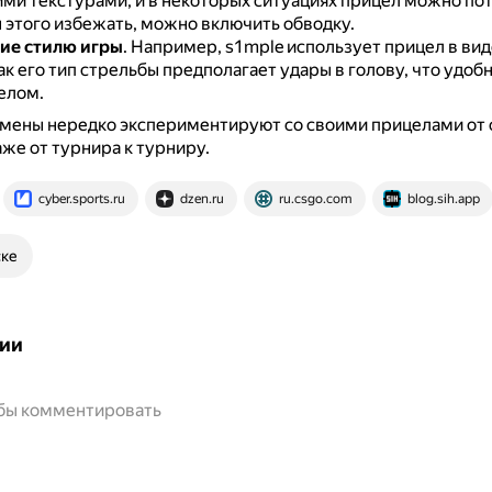
и текстурами, и в некоторых ситуациях прицел можно пот
 этого избежать, можно включить обводку.
ие стилю игры
.
Например, s1mple использует прицел в ви
как его тип стрельбы предполагает удары в голову, что удобн
елом.
мены нередко экспериментируют со своими прицелами от с
аже от турнира к турниру.
cyber.sports.ru
dzen.ru
ru.csgo.com
blog.sih.app
ске
ии
обы комментировать