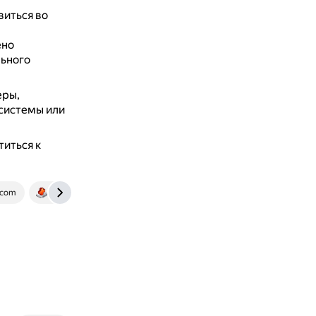
иться во
ено
льного
еры,
 системы или
титься к
.com
www.diskinternals.com
www.positioniseverything.net