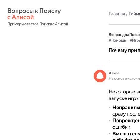
Вопросы к Поиску 
Главная
/
Гейм
с Алисой
Примеры ответов Поиска с Алисой
Вопрос для Поиск
#Помощь
#Игр
Почему при з
Алиса
На основе источ
Некоторые в
запуске игры
Неправильн
сразу посл
Поврежден
ошибки.
Вмешатель