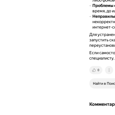
либо фонов
Проблемы 
время, до 
Неправильн
некорректно
интернет-с
Для устранен
запустить ск
переустанов
Если самосто
специалисту.
0
Найти в Пои
Комментар