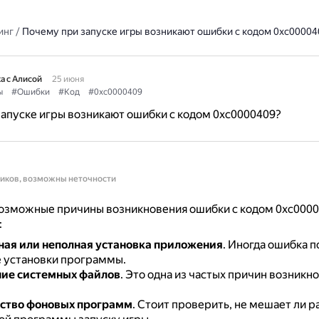
инг
/
Почему при запуске игры возникают ошибки с кодом 0xc00004
а с Алисой
25 июня
ы
#Ошибки
#Код
#0xc0000409
апуске игры возникают ошибки с кодом 0xc0000409?
ников, возможны неточности
озможные причины возникновения ошибки с кодом 0xc0000
:
ая или неполная установка приложения
.
Иногда ошибка п
е установки программы.
ие системных файлов
.
Это одна из частых причин возникн
ство фоновых программ
.
Стоит проверить, не мешает ли ра