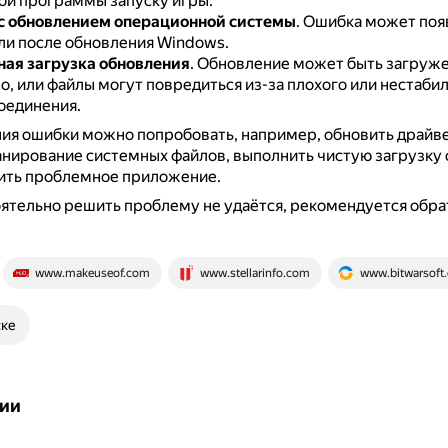
ой программы запуску игры.
с обновлением операционной системы
.
Ошибка может появ
или после обновления Windows.
ая загрузка обновления
.
Обновление может быть загруж
, или файлы могут повредиться из-за плохого или нестаби
оединения.
ия ошибки можно попробовать, например, обновить драйв
анирование системных файлов, выполнить чистую загрузку
ить проблемное приложение.
ятельно решить проблему не удаётся, рекомендуется обра
www.makeuseof.com
www.stellarinfo.com
www.bitwarsoft
ске
ии