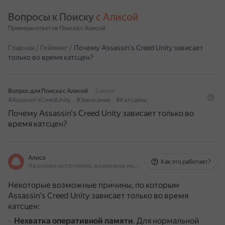
Вопросы к Поиску 
с Алисой
Примеры ответов Поиска с Алисой
Главная
/
Гейминг
/
Почему Assassin's Creed Unity зависает
только во время катсцен?
Вопрос для Поиска с Алисой
2 июля
#Assassin'sCreedUnity
#Зависание
#Катсцены
Почему Assassin's Creed Unity зависает только во
время катсцен?
Алиса
Как это работает?
На основе источников, возможны неточности
Некоторые возможные причины, по которым
Assassin's Creed Unity зависает только во время
катсцен:
Нехватка оперативной памяти
.
Для нормальной