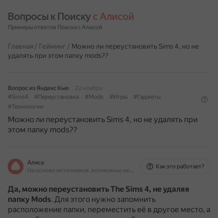
Вопросы к Поиску 
с Алисой
Примеры ответов Поиска с Алисой
Главная
/
Гейминг
/
Можно ли переустановить Sims 4, но не
удалять при этом папку mods??
Вопрос из Яндекс Кью
22 ноября
#Sims4
#Переустановка
#Mods
#Игры
#Гаджеты
#Технологии
Можно ли переустановить Sims 4, но не удалять при
этом папку mods??
Алиса
Как это работает?
На основе источников, возможны неточности
Да, можно переустановить The Sims 4, не удаляя
папку Mods
.
Для этого нужно запомнить
расположение папки, переместить её в другое место, а