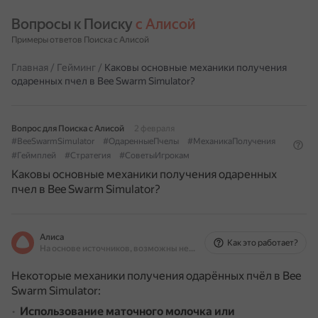
Вопросы к Поиску 
с Алисой
Примеры ответов Поиска с Алисой
Главная
/
Гейминг
/
Каковы основные механики получения
одаренных пчел в Bee Swarm Simulator?
Вопрос для Поиска с Алисой
2 февраля
#BeeSwarmSimulator
#ОдаренныеПчелы
#МеханикаПолучения
#Геймплей
#Стратегия
#СоветыИгрокам
Каковы основные механики получения одаренных
пчел в Bee Swarm Simulator?
Алиса
Как это работает?
На основе источников, возможны неточности
Некоторые механики получения одарённых пчёл в Bee
Swarm Simulator:
Использование маточного молочка или