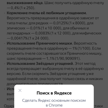
высиживание яйца
.
Шанс получить одарённую пчелу
— 0,4% (1 к 250).
Кормление пчелы её любимым угощением
.
Вероятность превращения в одарённую зависит от
типа пчелы: для редких — 0,0125% (1 к 8000), для
эпических — 0,01% (1 к 10 000), для обычных и
легендарных — 0,0083% (1 к 12 000), для мифических
— 0,00417% (1 к 24 000).
Использование Пряничного мишки
.
Вероятность
превращения пчелы в одарённую — 1% (1/100).
Если
скормить пчеле состарившегося Пряничного мишку,
шанс превращения — 1,1% (1/90,909091).
Использование Звёздных угощений
.
Этот метод
всегда превращает выбранную пчелу в её одарённую
версию.
Если скормить Звёздное угощение уже
одарённой пчеле, она получит только связь и никаких
дополнительных преимуществ.
Использование Звёздного яйца
.
Из него всегда
Поиск в Яндексе
вылупляется не-событийная одарённая пчела,
которая ещё не найдена в улье.
Сделать Яндекс основным поиском
в Сhrome
Одарённые пчелы имеют улучшенные характеристики