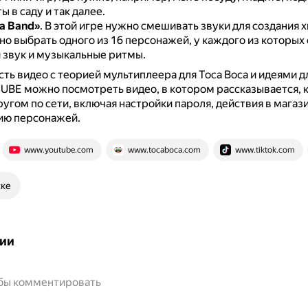
ы в саду и так далее.
ca Band»
.
В этой игре нужно смешивать звуки для создания 
о выбрать одного из 16 персонажей, у каждого из которых
 звук и музыкальные ритмы.
сть видео с теорией мультиплеера для Toca Boca и идеями д
UBE можно посмотреть видео, в котором рассказывается, к
ругом по сети, включая настройки пароля, действия в магаз
ию персонажей.
www.youtube.com
www.tocaboca.com
www.tiktok.com
ске
ии
обы комментировать