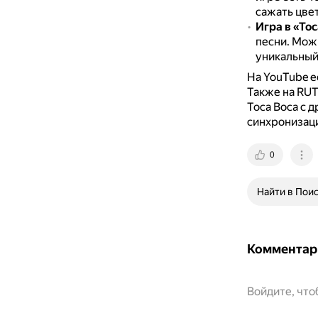
сажать цвет
Игра в «To
песни.
Можн
уникальный
На YouTube е
Также на RUT
Toca Boca с д
синхронизац
0
Найти в Пои
Комментар
Войдите, чт