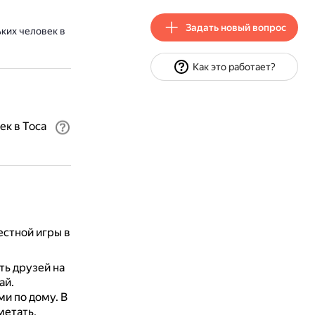
Задать новый вопрос
ких человек в
Как это работает?
ек в Toca
естной игры в
ть друзей на
ай.
ми по дому.
В
метать,