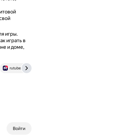
хитовой
 свой
ля игры.
ак играть в
ине и доме,
rutube.ru
yandex.ru
Войти