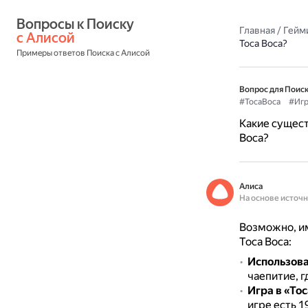
Вопросы к Поиску 
Главная
/
Гейм
с Алисой
Toca Boca?
Примеры ответов Поиска с Алисой
Вопрос для Поиск
#TocaBoca
#Иг
Какие сущест
Boca?
Алиса
На основе источ
Возможно, им
Toca Boca:
Использова
чаепитие, г
Игра в «To
игре есть 1