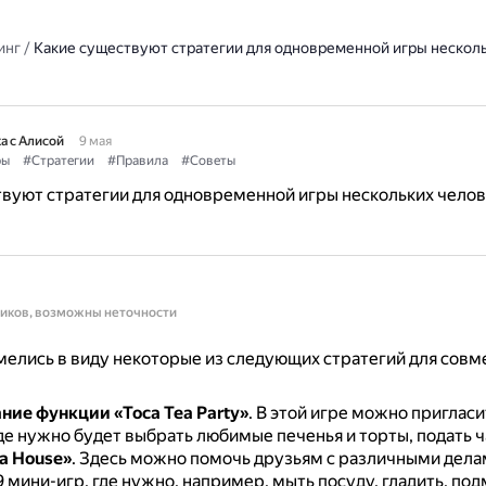
инг
/
Какие существуют стратегии для одновременной игры несколь
а с Алисой
9 мая
ры
#Стратегии
#Правила
#Советы
вуют стратегии для одновременной игры нескольких челов
ников, возможны неточности
елись в виду некоторые из следующих стратегий для совм
ние функции «Toca Tea Party»
.
В этой игре можно пригласи
де нужно будет выбрать любимые печенья и торты, подать ч
ca House»
.
Здесь можно помочь друзьям с различными дела
9 мини-игр, где нужно, например, мыть посуду, гладить, под