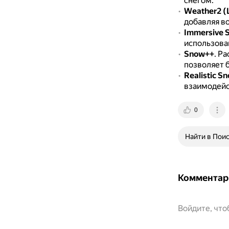
снегом.
Weather2 (
добавляя в
Immersive 
использован
Snow++
.
Ра
позволяет б
Realistic S
взаимодейс
0
Найти в Пои
Комментар
Войдите, чт