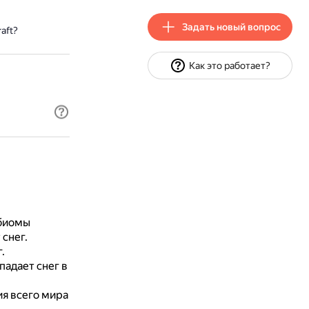
Задать новый вопрос
aft?
Как это работает?
 биомы
 снег.
.
падает снег в
я всего мира