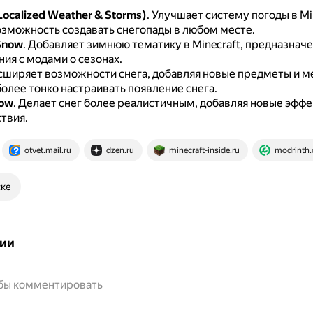
Localized Weather & Storms)
.
Улучшает систему погоды в Min
озможность создавать снегопады в любом месте.
Snow
.
Добавляет зимнюю тематику в Minecraft, предназначе
ия с модами о сезонах.
сширяет возможности снега, добавляя новые предметы и м
олее тонко настраивать появление снега.
now
.
Делает снег более реалистичным, добавляя новые эффе
твия.
otvet.mail.ru
dzen.ru
minecraft-inside.ru
modrinth
ске
ии
обы комментировать