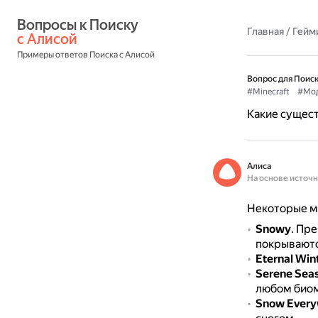
Вопросы к Поиску 
Главная
/
Гейм
с Алисой
Примеры ответов Поиска с Алисой
Вопрос для Поиск
#Minecraft
#Мо
Какие сущест
Алиса
На основе источ
Некоторые мо
Snowy
.
Пре
покрываются
Eternal Win
Serene Sea
любом биом
Snow Every