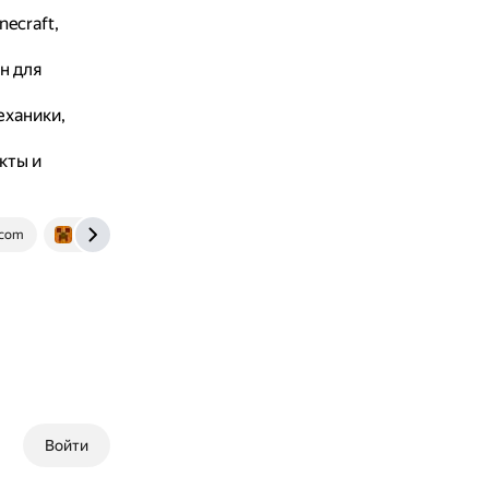
ecraft,
н для
еханики,
кты и
.com
ru-minecraft.ru
Войти