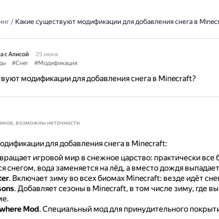
инг
/
Какие существуют модификации для добавления снега в Minecr
а с Алисой
25 июня
ды
#Снег
#Модификация
вуют модификации для добавления снега в Minecraft?
ников, возможны неточности
дификации для добавления снега в Minecraft:
вращает игровой мир в снежное царство: практически все
 снегом, вода заменяется на лёд, а вместо дождя выпадает
ter
.
Включает зиму во всех биомах Minecraft: везде идёт снег
sons
.
Добавляет сезоны в Minecraft, в том числе зиму, где вы
е.
where Mod
.
Специальный мод для принудительного покрыти