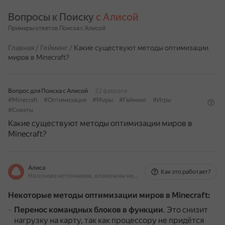
Вопросы к Поиску 
с Алисой
Примеры ответов Поиска с Алисой
Главная
/
Гейминг
/
Какие существуют методы оптимизации
миров в Minecraft?
Вопрос для Поиска с Алисой
22 февраля
#Minecraft
#Оптимизация
#Миры
#Гейминг
#Игры
#Советы
Какие существуют методы оптимизации миров в
Minecraft?
Алиса
Как это работает?
На основе источников, возможны неточности
Некоторые методы оптимизации миров в Minecraft:
Перенос командных блоков в функции
.
Это снизит
нагрузку на карту, так как процессору не придётся