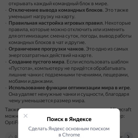
открывать каждый командный блок в мире.
Отключение вывода командных блоков
.
Это также
уменьшит нагрузку на карту.
Правильная настройка игровых правил
.
Некоторые
правила, которые можно отключить или изменить
для оптимизации: смена суток, погоды, вывод работы
командных блоков в чат и другие.
Ограничение прогрузки чанков
.
Это одно из самых
энергозатратных действий на карте.
Создание пустого мира
.
Если использовать шаблон
«Пустота», компьютеру не придётся обрабатывать
лишние чанки с подземными течениями, пещерами,
мобами и данжами.
Использование функции оптимизации мира в игре
.
Она удаляет ненужные чанки и сущности, благодаря
чему уменьшается размер мира.
Также для оптимизации производительности Minecraft
можно использовать специальные моды, например:
Поиск в Яндексе
OptiFine, Lithium, BetterFPS.
Сделать Яндекс основным поиском
в Сhrome
0
ru-minecraft.ru
minecraft.fandom.com