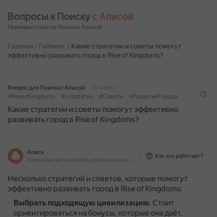
Вопросы к Поиску 
с Алисой
Примеры ответов Поиска с Алисой
Главная
/
Гейминг
/
Какие стратегии и советы помогут
эффективно развивать город в Rise of Kingdoms?
Вопрос для Поиска с Алисой
31 марта
#RiseofKingdoms
#Стратегии
#Советы
#РазвитиеГорода
Какие стратегии и советы помогут эффективно
развивать город в Rise of Kingdoms?
Алиса
Как это работает?
На основе источников, возможны неточности
Несколько стратегий и советов, которые помогут
эффективно развивать город в Rise of Kingdoms:
Выбрать подходящую цивилизацию
.
Стоит
ориентироваться на бонусы, которые она даёт.