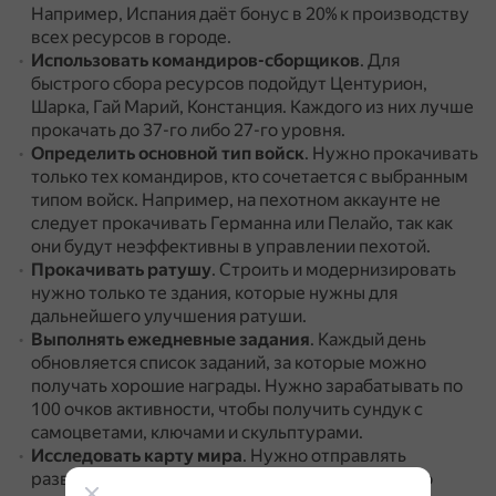
Например, Испания даёт бонус в 20% к производству
всех ресурсов в городе.
Использовать командиров-сборщиков
.
Для
быстрого сбора ресурсов подойдут Центурион,
Шарка, Гай Марий, Констанция.
Каждого из них лучше
прокачать до 37-го либо 27-го уровня.
Определить основной тип войск
.
Нужно прокачивать
только тех командиров, кто сочетается с выбранным
типом войск.
Например, на пехотном аккаунте не
следует прокачивать Германна или Пелайо, так как
они будут неэффективны в управлении пехотой.
Прокачивать ратушу
.
Строить и модернизировать
нужно только те здания, которые нужны для
дальнейшего улучшения ратуши.
Выполнять ежедневные задания
.
Каждый день
обновляется список заданий, за которые можно
получать хорошие награды.
Нужно зарабатывать по
100 очков активности, чтобы получить сундук с
самоцветами, ключами и скульптурами.
Исследовать карту мира
.
Нужно отправлять
разведчиков исследовать карту мира как можно