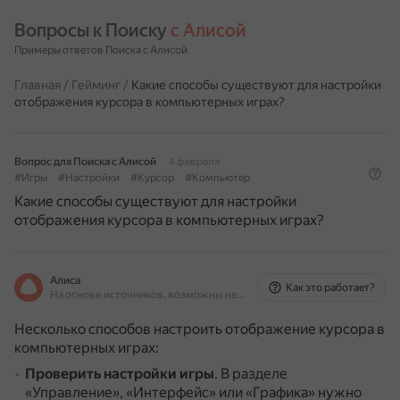
Вопросы к Поиску 
с Алисой
Примеры ответов Поиска с Алисой
Главная
/
Гейминг
/
Какие способы существуют для настройки
отображения курсора в компьютерных играх?
Вопрос для Поиска с Алисой
4 февраля
#Игры
#Настройки
#Курсор
#Компьютер
Какие способы существуют для настройки
отображения курсора в компьютерных играх?
Алиса
Как это работает?
На основе источников, возможны неточности
Несколько способов настроить отображение курсора в
компьютерных играх:
Проверить настройки игры
.
В разделе
«Управление», «Интерфейс» или «Графика» нужно