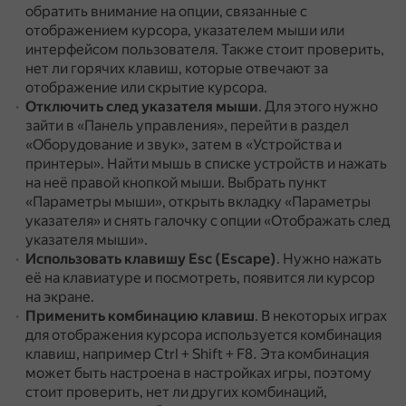
обратить внимание на опции, связанные с
отображением курсора, указателем мыши или
интерфейсом пользователя.
Также стоит проверить,
нет ли горячих клавиш, которые отвечают за
отображение или скрытие курсора.
Отключить след указателя мыши
.
Для этого нужно
зайти в «Панель управления», перейти в раздел
«Оборудование и звук», затем в «Устройства и
принтеры».
Найти мышь в списке устройств и нажать
на неё правой кнопкой мыши.
Выбрать пункт
«Параметры мыши», открыть вкладку «Параметры
указателя» и снять галочку с опции «Отображать след
указателя мыши».
Использовать клавишу Esc (Escape)
.
Нужно нажать
её на клавиатуре и посмотреть, появится ли курсор
на экране.
Применить комбинацию клавиш
.
В некоторых играх
для отображения курсора используется комбинация
клавиш, например Ctrl + Shift + F8.
Эта комбинация
может быть настроена в настройках игры, поэтому
стоит проверить, нет ли других комбинаций,