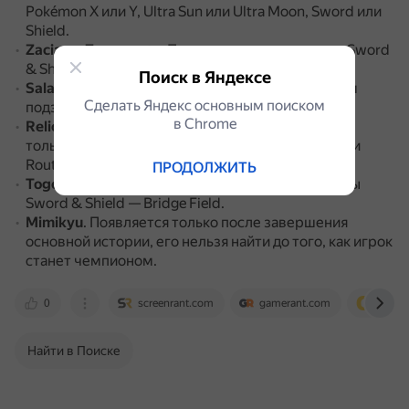
Pokémon X или Y, Ultra Sun или Ultra Moon, Sword или
Shield.
Zacian и Zamazenta
.
Появляются только в игре Sword
& Shield.
Поиск в Яндексе
Salamence
.
Встречается только в определённом
Сделать Яндекс основным поиском
подземелье в регионе Hoenn.
в Сhrome
Relicanth
.
Древняя рыба, которую можно найти
только под водой на двух маршрутах: Route 124 и
Route 126, в играх Ruby, Sapphire и Emerald.
ПРОДОЛЖИТЬ
Togepi
.
Встречается только в одном районе игры
Sword & Shield — Bridge Field.
Mimikyu
.
Появляется только после завершения
основной истории, его нельзя найти до того, как игрок
станет чемпионом.
0
screenrant.com
gamerant.com
www.c
Найти в Поиске