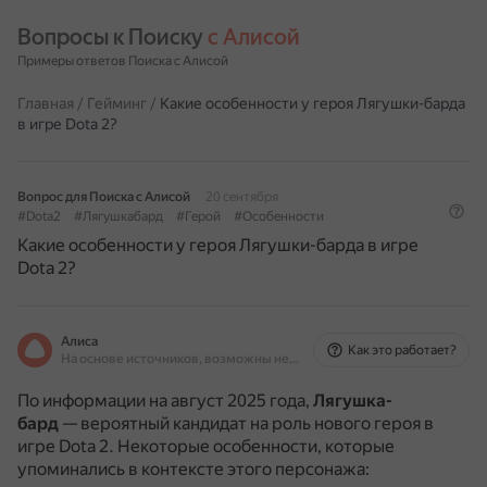
Вопросы к Поиску 
с Алисой
Примеры ответов Поиска с Алисой
Главная
/
Гейминг
/
Какие особенности у героя Лягушки-барда
в игре Dota 2?
Вопрос для Поиска с Алисой
20 сентября
#Dota2
#Лягушкабард
#Герой
#Особенности
Какие особенности у героя Лягушки-барда в игре
Dota 2?
Алиса
Как это работает?
На основе источников, возможны неточности
По информации на август 2025 года,
Лягушка-
бард
— вероятный кандидат на роль нового героя в
игре Dota 2.
Некоторые особенности, которые
упоминались в контексте этого персонажа: