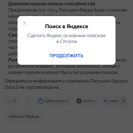
Дополнительная панель способностей
.
Предполагается, что у Лягушки-барда будет сложная
механика, для использования которой игрокам
придётся освоить множество новых комбинаций и
Поиск в Яндексе
стратегий.
Связь с музыкой
.
Есть предположение, что
Сделать Яндекс основным поиском
способности героя будут связаны с музыкой, в
в Сhrome
частности с механикой гипноза, для которой
добавлен статус-эффект.
ПРОДОЛЖИТЬ
Рунический алфавит
.
Разработчики добавили в игру
рунический алфавит, который, возможно, связан с
новым героем и может быть лягушачьим языком.
Официально информация о появлении Лягушки-барда в
Dota 2 не подтверждена.
0
cyber.sports.ru
dzen.ru
news.mentup.
Найти в Поиске