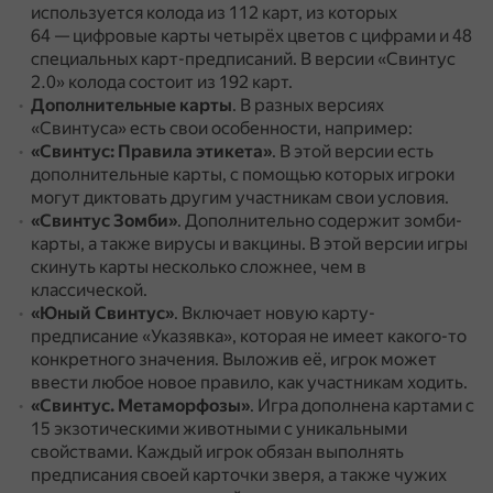
используется колода из 112 карт, из которых
64 — цифровые карты четырёх цветов с цифрами и 48
специальных карт-предписаний.
В версии «Свинтус
2.0» колода состоит из 192 карт.
Дополнительные карты
.
В разных версиях
«Свинтуса» есть свои особенности, например:
«Свинтус: Правила этикета»
.
В этой версии есть
дополнительные карты, с помощью которых игроки
могут диктовать другим участникам свои условия.
«Свинтус Зомби»
.
Дополнительно содержит зомби-
карты, а также вирусы и вакцины.
В этой версии игры
скинуть карты несколько сложнее, чем в
классической.
«Юный Свинтус»
.
Включает новую карту-
предписание «Указявка», которая не имеет какого-то
конкретного значения.
Выложив её, игрок может
ввести любое новое правило, как участникам ходить.
«Свинтус. Метаморфозы»
.
Игра дополнена картами с
15 экзотическими животными с уникальными
свойствами.
Каждый игрок обязан выполнять
предписания своей карточки зверя, а также чужих