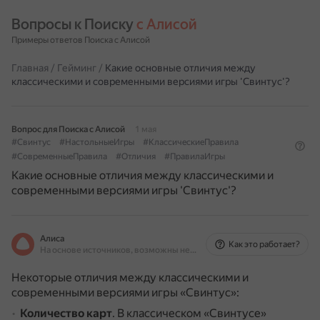
Вопросы к Поиску 
с Алисой
Примеры ответов Поиска с Алисой
Главная
/
Гейминг
/
Какие основные отличия между
классическими и современными версиями игры 'Свинтус'?
Вопрос для Поиска с Алисой
1 мая
#Свинтус
#НастольныеИгры
#КлассическиеПравила
#СовременныеПравила
#Отличия
#ПравилаИгры
Какие основные отличия между классическими и
современными версиями игры 'Свинтус'?
Алиса
Как это работает?
На основе источников, возможны неточности
Некоторые отличия между классическими и
современными версиями игры «Свинтус»:
Количество карт
.
В классическом «Свинтусе»