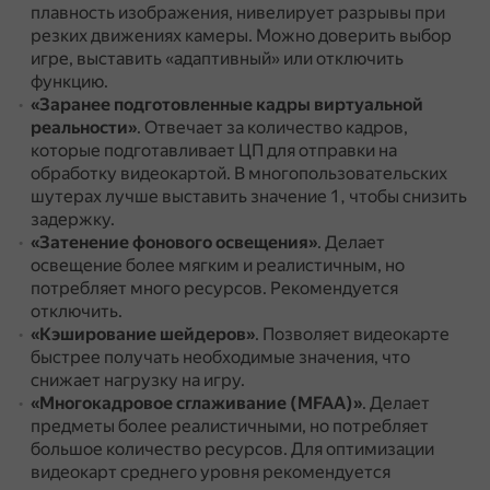
плавность изображения, нивелирует разрывы при
резких движениях камеры.
Можно доверить выбор
игре, выставить «адаптивный» или отключить
функцию.
«Заранее подготовленные кадры виртуальной
реальности»
.
Отвечает за количество кадров,
которые подготавливает ЦП для отправки на
обработку видеокартой.
В многопользовательских
шутерах лучше выставить значение 1, чтобы снизить
задержку.
«Затенение фонового освещения»
.
Делает
освещение более мягким и реалистичным, но
потребляет много ресурсов.
Рекомендуется
отключить.
«Кэширование шейдеров»
.
Позволяет видеокарте
быстрее получать необходимые значения, что
снижает нагрузку на игру.
«Многокадровое сглаживание (MFAA)»
.
Делает
предметы более реалистичными, но потребляет
большое количество ресурсов.
Для оптимизации
видеокарт среднего уровня рекомендуется