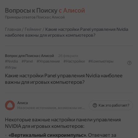
Вопросы к Поиску 
с Алисой
Примеры ответов Поиска с Алисой
Главная
/
Гейминг
/
Какие настройки Panel управления Nvidia
наиболее важны для игровых компьютеров?
Вопрос для Поиска с Алисой
26 февраля
#Nvidia
#Panel
#Управление
#Настройки
#Компьютеры
#Игры
Какие настройки Panel управления Nvidia наиболее
важны для игровых компьютеров?
Алиса
Как это работает?
На основе источников, возможны неточности
Некоторые важные настройки панели управления
NVIDIA для игровых компьютеров:
«Вертикальный синхроимпульс»
.
Отвечает за