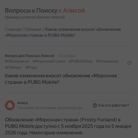
Вопросы к Поиску 
с Алисой
Примеры ответов Поиска с Алисой
Главная
/
Гейминг
/
Какие изменения вносит обновление
«Морозная страна» в PUBG Mobile?
Вопрос для Поиска с Алисой
12 ноября
#Обновление
#МорознаяСтрана
#PUBGMobile
#Изменения
#Гейминг
#Игры
Какие изменения вносит обновление «Морозная
страна» в PUBG Mobile?
Алиса
Как это работает?
На основе источников, возможны неточности
Обновление «Морозная страна» (Frosty Funland) в
PUBG Mobile доступно с 5 ноября 2025 года по 5 января
2026 года.
Некоторые изменения: