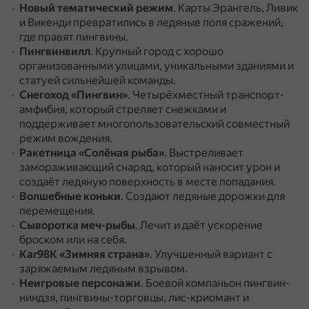
Новый тематический режим
.
Карты Эрангель, Ливик
и Викенди превратились в ледяные поля сражений,
где правят пингвины.
Пингвинвилл
.
Крупный город с хорошо
организованными улицами, уникальными зданиями и
статуей сильнейшей команды.
Снегоход «Пингвин»
.
Четырёхместный транспорт-
амфибия, который стреляет снежками и
поддерживает многопользовательский совместный
режим вождения.
Ракетница «Солёная рыба»
.
Выстреливает
замораживающий снаряд, который наносит урон и
создаёт ледяную поверхность в месте попадания.
Волшебные коньки
.
Создают ледяные дорожки для
перемещения.
Сыворотка меч-рыбы
.
Лечит и даёт ускорение
броском или на себя.
Kar98K «Зимняя страна»
.
Улучшенный вариант с
заряжаемым ледяным взрывом.
Неигровые персонажи
.
Боевой компаньон пингвин-
ниндзя, пингвины-торговцы, лис-криомант и