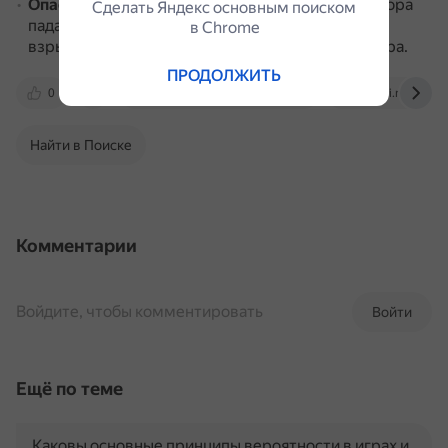
Опасность возгорания
.
Если состояние генератора
Сделать Яндекс основным поиском
падает ниже 50%, появляется шанс возгорания и
в Сhrome
взрыва, если огонь включён в настройках сервера.
ПРОДОЛЖИТЬ
0
projectzomboid.fandom.com
pzwiki.net
Найти в Поиске
Комментарии
Войдите, чтобы комментировать
Войти
Ещё по теме
Каковы основные принципы вероятности в играх и