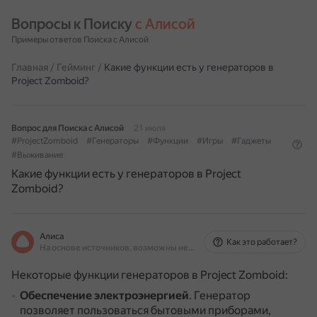
Вопросы к Поиску 
с Алисой
Примеры ответов Поиска с Алисой
Главная
/
Гейминг
/
Какие функции есть у генераторов в
Project Zomboid?
Вопрос для Поиска с Алисой
21 июля
#ProjectZomboid
#Генераторы
#Функции
#Игры
#Гаджеты
#Выживание
Какие функции есть у генераторов в Project
Zomboid?
Алиса
Как это работает?
На основе источников, возможны неточности
Некоторые функции генераторов в Project Zomboid:
Обеспечение электроэнергией
.
Генератор
позволяет пользоваться бытовыми приборами,