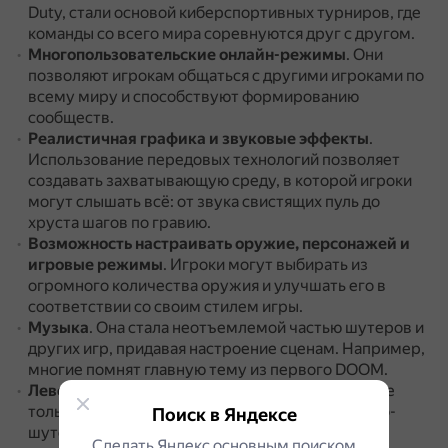
Duty, стали основой киберспортивных турниров, где
команды со всего мира соревнуются друг с другом.
Многопользовательские онлайн-режимы
.
Они
позволяют игрокам общаться с другими игроками по
всему миру и способствуют формированию
сообществ.
Реалистичная графика и звуковые эффекты
.
Использование передовых технологий позволяет
создавать захватывающую среду, в которой игроки
могут слышать всё: от звука свистящих пуль до
хруста шагов по гравию.
Возможность настраивать оружие, персонажей и
игровые режимы
.
Игроки могут выбирать из
огромного количества оружия и улучшать его в
соответствии со своим стилем игры.
Музыка
.
Она стала неотъемлемой частью шутеров и
других игр, придавая настроение сценам.
Например,
многие помнят главную тему из первого DOOM.
Левел-дизайн
.
Он стал отличительной чертой не
только игр серии Doom, но и большинства ретро-
Поиск в Яндексе
шутеров.
Игрока ждут разветвлённые уровни и
Сделать Яндекс основным поиском