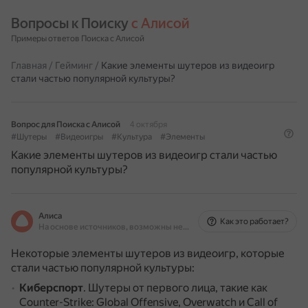
Вопросы к Поиску 
с Алисой
Примеры ответов Поиска с Алисой
Главная
/
Гейминг
/
Какие элементы шутеров из видеоигр
стали частью популярной культуры?
Вопрос для Поиска с Алисой
4 октября
#Шутеры
#Видеоигры
#Культура
#Элементы
Какие элементы шутеров из видеоигр стали частью
популярной культуры?
Алиса
Как это работает?
На основе источников, возможны неточности
Некоторые элементы шутеров из видеоигр, которые
стали частью популярной культуры:
Киберспорт
.
Шутеры от первого лица, такие как
Counter-Strike: Global Offensive, Overwatch и Call of