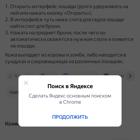
Открыть интерфейс лошади (долго удерживать на
ней или нажать кнопку «Открыть»).
В интерфейсе чуть ниже слота для седла лошади
найти слот для брони.
Нажать на предмет брони, после чего он
автоматически окажется в нужном слоте и появится
на лошади.
Кожа выпадает из коровы и зомби, либо находится в
сундуках и сокровищницах на различных локациях.
0
t.me
cyber.sports.ru
mc-monitor.org
Поиск в Яндексе
Найти в Поиске
Сделать Яндекс основным поиском
в Сhrome
ПРОДОЛЖИТЬ
Комментарии