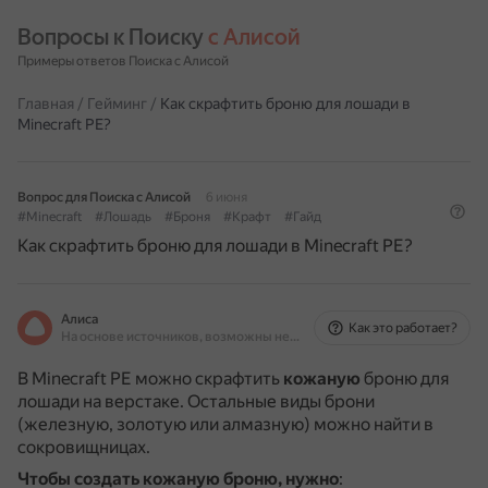
Вопросы к Поиску 
с Алисой
Примеры ответов Поиска с Алисой
Главная
/
Гейминг
/
Как скрафтить броню для лошади в
Minecraft PE?
Вопрос для Поиска с Алисой
6 июня
#Minecraft
#Лошадь
#Броня
#Крафт
#Гайд
Как скрафтить броню для лошади в Minecraft PE?
Алиса
Как это работает?
На основе источников, возможны неточности
В Minecraft PE можно скрафтить
кожаную
броню для
лошади на верстаке.
Остальные виды брони
(железную, золотую или алмазную) можно найти в
сокровищницах.
Чтобы создать кожаную броню, нужно
: