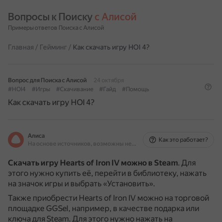
Вопросы к Поиску 
с Алисой
Примеры ответов Поиска с Алисой
Главная
/
Гейминг
/
Как скачать игру HOI 4?
Вопрос для Поиска с Алисой
24 октября
#HOI4
#Игры
#Скачивание
#Гайд
#Помощь
Как скачать игру HOI 4?
Алиса
Как это работает?
На основе источников, возможны неточности
Скачать игру Hearts of Iron IV можно в Steam
.
Для
этого нужно купить её, перейти в библиотеку, нажать
на значок игры и выбрать «Установить».
Также приобрести Hearts of Iron IV можно на торговой
площадке GGSel, например, в качестве подарка или
ключа для Steam.
Для этого нужно нажать на