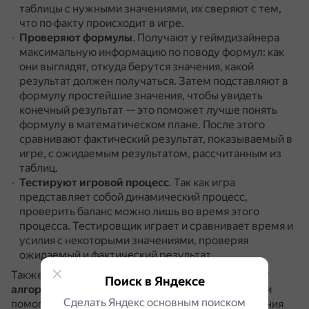
таблицы с нужными значениями, их сверяют с тем,
что по факту происходит в игре.
Проверяют формулы
.
Получают у геймдизайнера
максимальную информацию по поводу формул: как
они выглядят, откуда берутся значения, какой
результат должен получаться.
Затем подставляют в
формулу простейшие значения, чтобы увидеть
конечный результат — это поможет лучше понять
формулу в математическом плане.
После этого
сравнивают фактический результат, показываемый в
игре, с ожидаемым результатом, рассчитанным из
таблиц.
Тестируют игровой процесс
.
Так как игра
представляет собой динамический процесс,
проверить баланс можно лишь во время этого
процесса.
Тестировщик играет и сравнивает время и
усилия с некоторыми значениями, проверяя
ожидаемый и фактический результат.
Также для тестирования игр всё чаще используют
Поиск в Яндексе
алгоритмы искусственного интеллекта
(ИИ).
Они
Сделать Яндекс основным поиском
помогают анализировать поведение и предпочтения