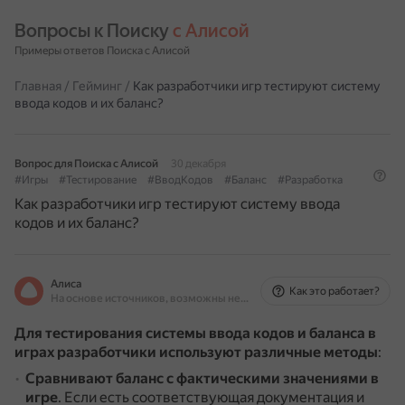
Вопросы к Поиску 
с Алисой
Примеры ответов Поиска с Алисой
Главная
/
Гейминг
/
Как разработчики игр тестируют систему
ввода кодов и их баланс?
Вопрос для Поиска с Алисой
30 декабря
#Игры
#Тестирование
#ВводКодов
#Баланс
#Разработка
Как разработчики игр тестируют систему ввода
кодов и их баланс?
Алиса
Как это работает?
На основе источников, возможны неточности
Для тестирования системы ввода кодов и баланса в
играх разработчики используют различные методы
:
Сравнивают баланс с фактическими значениями в
игре
.
Если есть соответствующая документация и