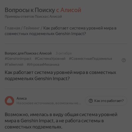
Вопросы к Поиску 
с Алисой
Примеры ответов Поиска с Алисой
Главная
/
Гейминг
/
Как работает система уровней мира в
совместных подземельях Genshin Impact?
Вопрос для Поиска с Алисой
3 октября
#GenshinImpact
#СистемаУровней
#СовместныеПодземелья
#Геймплей
#ИгроваяМеханика
Как работает система уровней мира в совместных
подземельях Genshin Impact?
Алиса
Как это работает?
На основе источников, возможны неточности
Возможно, имелась в виду общая система уровней
мира в Genshin Impact, а не работа системы в
совместных подземельях.