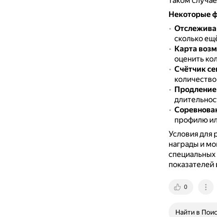
таком случае
Некоторые ф
Отслежива
сколько ещ
Карта воз
оценить ко
Счётчик се
количество 
Продление
длительност
Соревнова
профилю ил
Условия для 
награды и мо
специальных
показателей 
0
Найти в Пои