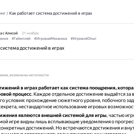
инг
/
Как работает система достижений в играх
а с Алисой
21 ноября
ения
#Геймплей
#ИгроваяМеханика
#ИгровойОпыт
 система достижений в играх
ников, возможны неточности
тижений в играх работает как система поощрения, котора
ровой процесс
.
Каждое отдельное достижение выдаётся за
о условия: прохождение сюжетного уровня, побочного зад
екрета, нестандартное использование игровых возможност
ижения являются внешней системой для игры
, частью иг
амой игре видны лишь всплывающие уведомления о прогрес
конкретных достижений.
Но встречаются достижения и внут