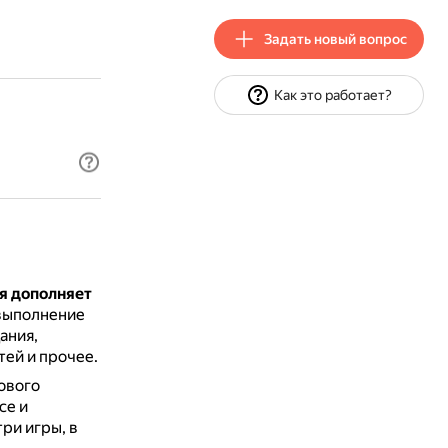
Задать новый вопрос
Как это работает?
я дополняет
 выполнение
ания,
ей и прочее.
рового
се и
ри игры, в