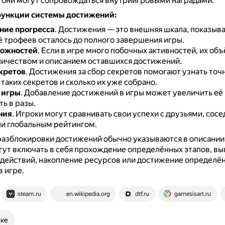
 они могут сопровождаться внутриигровыми наградами.
ункции системы достижений:
ние прогресса
.
Достижения — это внешняя шкала, показыв
ё трофеев осталось до полного завершения игры.
можностей
.
Если в игре много побочных активностей, их об
личеством и описанием оставшихся достижений.
кретов
.
Достижения за сбор секретов помогают узнать точ
таких секретов и сколько их уже собрано.
 игры
.
Добавление достижений в игры может увеличить её
ь в разы.
ния
.
Игроки могут сравнивать свои успехи с друзьями, сосе
и глобальным рейтингом.
разблокировки достижений обычно указываются в описании
гут включать в себя прохождение определённых этапов, в
 действий, накопление ресурсов или достижение определё
в игре.
steam.ru
en.wikipedia.org
dtf.ru
gamesisart.ru
ске