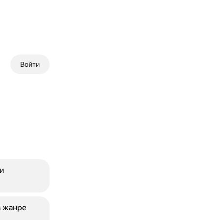
Войти
и
в жанре