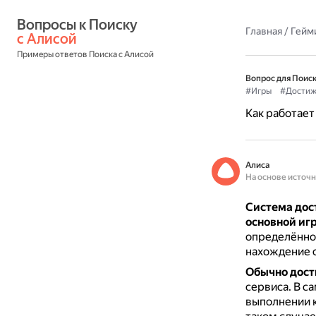
Вопросы к Поиску 
Главная
/
Гейм
с Алисой
Примеры ответов Поиска с Алисой
Вопрос для Поиск
#Игры
#Достиж
Как работает
Алиса
На основе источ
Система дос
основной иг
определённог
нахождение с
Обычно дост
сервиса.
В с
выполнении 