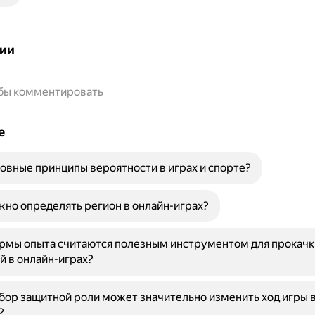
ии
обы комментировать
е
овные принципы вероятности в играх и спорте?
но определять регион в онлайн-играх?
рмы опыта считаются полезным инструментом для прокачк
 в онлайн-играх?
ор защитной роли может значительно изменить ход игры 
?