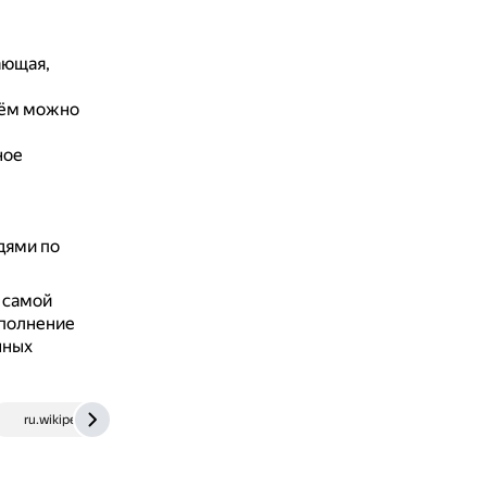
ающая,
ъём можно
ное
дями по
 самой
ыполнение
нных
ru.wikipedia.org