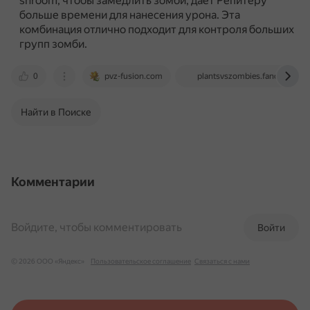
shroom, чтобы замедлить зомби, даёт Репитеру
больше времени для нанесения урона.
Эта
комбинация отлично подходит для контроля больших
групп зомби.
0
pvz-fusion.com
plantsvszombies.fandom.com
Найти в Поиске
Комментарии
Войдите, чтобы комментировать
Войти
© 2026 ООО «Яндекс»
Пользовательское соглашение
Связаться с нами