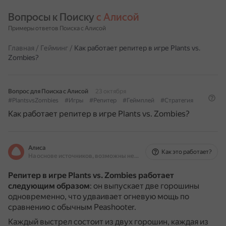
Вопросы к Поиску 
с Алисой
Примеры ответов Поиска с Алисой
Главная
/
Гейминг
/
Как работает репитер в игре Plants vs.
Zombies?
Вопрос для Поиска с Алисой
23 октября
#PlantsvsZombies
#Игры
#Репитер
#Геймплей
#Стратегия
Как работает репитер в игре Plants vs. Zombies?
Алиса
Как это работает?
На основе источников, возможны неточности
Репитер в игре Plants vs. Zombies работает
следующим образом
: он выпускает две горошины
одновременно, что удваивает огневую мощь по
сравнению с обычным Peashooter.
Каждый выстрел состоит из двух горошин, каждая из