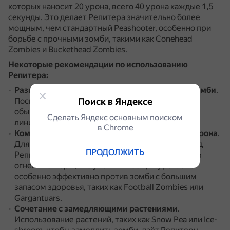
которых наносит 20 урона, всего 40 урона каждые 1,5
секунды.
Это делает Репитера значительно более
мощным, чем стандартный Peashooter, особенно при
борьбе с прочными зомби, такими как Conehead
Zombies и Buckethead Zombies.
Некоторые рекомендации по использованию
Репитера:
Размещение на линиях с высоким трафиком зомби
.
Поиск в Яндексе
Поскольку Репитер стреляет в два раза быстрее
обычного Peashooter, его лучше размещать на
Сделать Яндекс основным поиском
линиях, где зомби больше или они прочнее.
в Сhrome
Комбинация с Torchwood для максимального урона
.
Для мощной комбинации нужно поставить перед
ПРОДОЛЖИТЬ
Репитером Torchwood.
Горошины превратятся в
огненные шары, что увеличит общий урон.
Это
особенно эффективно против зомби с большим
запасом здоровья, таких как Football Zombies или
Gargantuars.
Сочетание с замедляющими растениями
.
Использование растений, таких как Snow Pea или Ice-