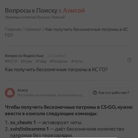
Вопросы к Поиску 
с Алисой
Примеры ответов Поиска с Алисой
Главная
/
Гейминг
/
Как получить бесконечные патроны в КС
ГО?
Вопрос из Яндекс Кью
22 ноября
#КСГО
#Игры
#Гайд
#Патроны
#Читы
Как получить бесконечные патроны в КС ГО?
Алиса
Как это работает?
На основе источников, возможны неточности
Чтобы получить бесконечные патроны в CS:GO, нужно
ввести в консоли следующие команды
:
sv_cheats 1
— активирует читы.
sv
infinite
ammo 1
— даёт бесконечное количество
патронов без перезарядки.