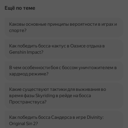
Ещё по теме
Каковы основные принципы вероятности в играх и
спорте?
Как победить босса-кактус в Оазисе отдыха в
Genshin Impact?
В чем особенности боя с боссом уничтожителем в
хардмод режиме?
Какие существуют тактики для выживания во
время фазы Skyriding в рейде на босса
Пространствуса?
Как победить босса Сандерса в игре Divinity:
Original Sin 2?