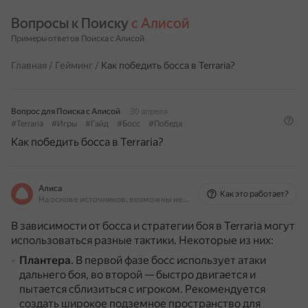
Вопросы к Поиску 
с Алисой
Примеры ответов Поиска с Алисой
Главная
/
Гейминг
/
Как победить босса в Terraria?
Вопрос для Поиска с Алисой
30 апреля
#Terraria
#Игры
#Гайд
#Босс
#Победа
Как победить босса в Terraria?
Алиса
Как это работает?
На основе источников, возможны неточности
В зависимости от босса и стратегии боя в Terraria могут
использоваться разные тактики. Некоторые из них:
Плантера
.
В первой фазе босс использует атаки
дальнего боя, во второй — быстро двигается и
пытается сблизиться с игроком.
Рекомендуется
создать широкое подземное пространство для