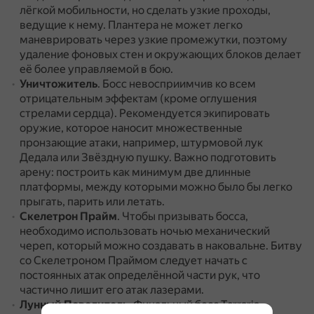
лёгкой мобильности, но сделать узкие проходы,
ведущие к нему.
Плантера не может легко
маневрировать через узкие промежутки, поэтому
удаление фоновых стен и окружающих блоков делает
её более управляемой в бою.
Уничтожитель
.
Босс невосприимчив ко всем
отрицательным эффектам (кроме оглушения
стрелами сердца).
Рекомендуется экипировать
оружие, которое наносит множественные
пронзающие атаки, например, штурмовой лук
Дедала или Звёздную пушку.
Важно подготовить
арену: построить как минимум две длинные
платформы, между которыми можно было бы легко
прыгать, парить или летать.
Скелетрон Прайм
.
Чтобы призывать босса,
необходимо использовать ночью механический
череп, который можно создавать в наковальне.
Битву
со Скелетроном Праймом следует начать с
постоянных атак определённой части рук, что
частично лишит его атак лазерами.
Лунный Повелитель
.
Финальный босс Terraria,