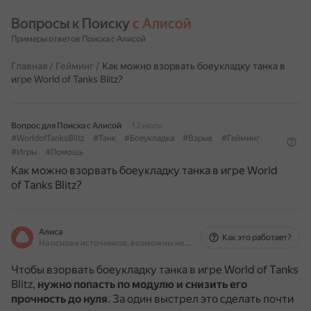
Вопросы к Поиску 
с Алисой
Примеры ответов Поиска с Алисой
Главная
/
Гейминг
/
Как можно взорвать боеукладку танка в
игре World of Tanks Blitz?
Вопрос для Поиска с Алисой
12 июля
#WorldofTanksBlitz
#Танк
#Боеукладка
#Взрыв
#Гейминг
#Игры
#Помощь
Как можно взорвать боеукладку танка в игре World
of Tanks Blitz?
Алиса
Как это работает?
На основе источников, возможны неточности
Чтобы взорвать боеукладку танка в игре World of Tanks
Blitz,
нужно попасть по модулю и снизить его
прочность до нуля
.
За один выстрел это сделать почти