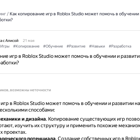
инг
/
Как копирование игр в Roblox Studio может помочь в обучении
ботки?
а с Алисой
21 мая
Игры
#Копирование
#Обучение
#Развитие
#Навыки
#Разработка
ние игр в Roblox Studio может помочь в обучении и развити
работки?
ников, возможны неточности
игр в Roblox Studio может помочь в обучении и развитии н
есколькими способами:
еханики и дизайна
.
Копирование существующих игр позвол
ботают, изучить их структуру и применить похожие механиз
х проектах.
ворческого потенциала
.
Создание собственных игр в Roblox