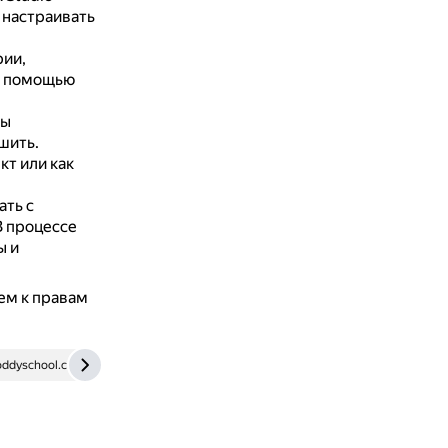
 настраивать
рии,
с помощью
ры
шить.
кт или как
ать с
В процессе
ы и
ем к правам
oddyschool.com
vc.ru