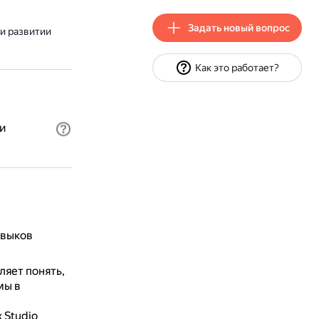
Задать новый вопрос
 и развитии
Как это работает?
и
авыков
яет понять,
мы в
 Studio