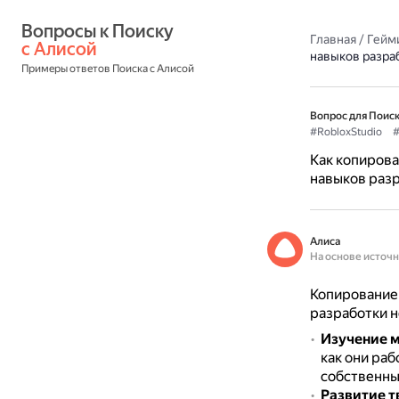
Вопросы к Поиску 
Главная
/
Гейм
с Алисой
навыков разра
Примеры ответов Поиска с Алисой
Вопрос для Поиск
#RobloxStudio
#
Как копирова
навыков раз
Алиса
На основе источ
Копирование 
разработки н
Изучение м
как они ра
собственны
Развитие т