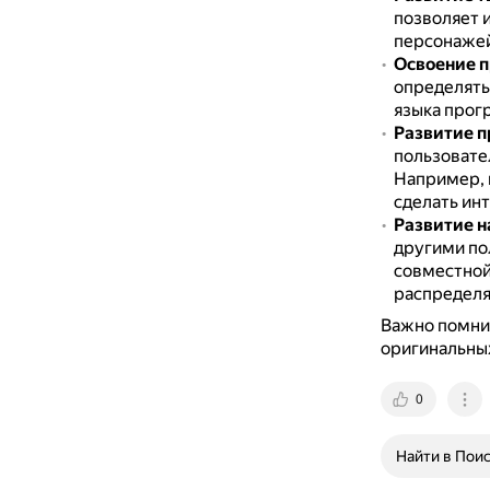
позволяет 
персонажей
Освоение 
определять
языка прог
Развитие 
пользовате
Например, к
сделать ин
Развитие н
другими по
совместной
распределя
Важно помнит
оригинальных
0
Найти в Пои