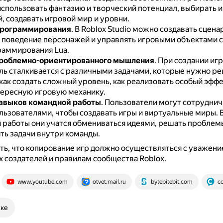
использовать фантазию и творческий потенциал, выбирать и
, создавать игровой мир и уровни.
программирования
.
В Roblox Studio можно создавать сцена
 поведение персонажей и управлять игровыми объектами 
раммирования Lua.
проблемно-ориентированного мышления
.
При создании иг
ль сталкивается с различными задачами, которые нужно ре
ак создать сложный уровень, как реализовать особый эффе
тересную игровую механику.
авыков командной работы
.
Пользователи могут сотруднич
льзователями, чтобы создавать игры и виртуальные миры.
 работы они учатся обмениваться идеями, решать проблем
ть задачи внутри команды.
ь, что копирование игр должно осуществляться с уважени
 создателей и правилам сообщества Roblox.
www.youtube.com
otvet.mail.ru
bytebitebit.com
c
ске