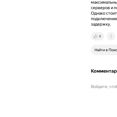
максимальный
серверов и п
Однако стоит
подключению
задержку.
0
Найти в Пои
Комментар
Войдите, чт