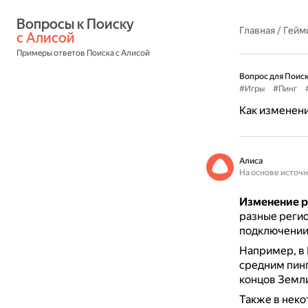
Вопросы к Поиску 
Главная
/
Гейм
с Алисой
Примеры ответов Поиска с Алисой
Вопрос для Поиск
#Игры
#Пинг
Как изменени
Алиса
На основе источ
Изменение ре
разные регио
подключении 
Например, в 
средним пинг
концов Земли
Также в неко