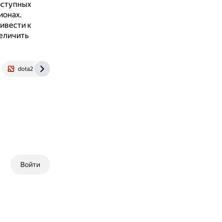
оступных
ионах.
ивести к
еличить
dota2.ru
Войти