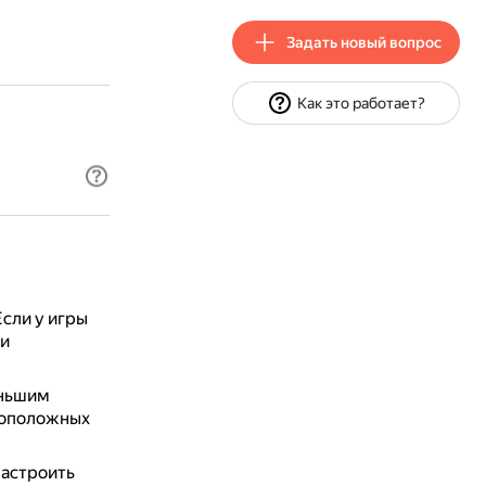
Задать новый вопрос
Как это работает?
Если у игры
ри
еньшим
ивоположных
настроить