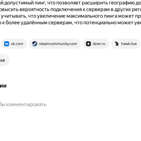
 допустимый пинг, что позволяет расширить географию д
овысить вероятность подключения к серверам в других рег
 учитывать, что увеличение максимального пинга может пр
 к более удалённым серверам, что потенциально может ув
vk.com
steamcommunity.com
dzen.ru
hawk.live
ске
ии
обы комментировать