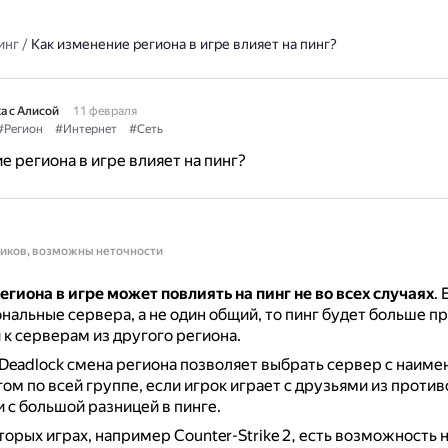
инг
/
Как изменение региона в игре влияет на пинг?
а с Алисой
11 февраля
#Регион
#Интернет
#Сеть
е региона в игре влияет на пинг?
ников, возможны неточности
гиона в игре может повлиять на пинг
не во всех случаях
.
нальные сервера, а не один общий, то пинг будет больше п
к серверам из другого региона.
Deadlock смена региона позволяет выбрать сервер с наим
ом по всей группе, если игрок играет с друзьями из прот
 с большой разницей в пинге.
торых играх, например Counter-Strike 2, есть возможность 