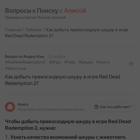
Вопросы к Поиску 
с Алисой
Примеры ответов Поиска с Алисой
Главная
/
Гейминг
/
Как добыть превосходную шкуру в игре
Red Dead Redemption 2?
Вопрос из Яндекс Кью
22 ноября
#RedDeadRedemption2
#Игры
#Гайд
#Шкура
#Охота
#Животные
Как добыть превосходную шкуру в игре Red Dead
Redemption 2?
Алиса
Как это работает?
На основе источников, возможны неточности
Чтобы добыть превосходную шкуру в игре Red Dead
Redemption 2, нужно
:
Узнать качество возможной шкуры с животного
.