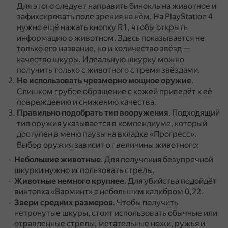
Для этого следует направить бинокль на животное и
зафиксировать поле зрения на нём.
На PlayStation 4
нужно ещё нажать кнопку R1, чтобы открыть
информацию о животном.
Здесь показывается не
только его название, но и количество звёзд —
качество шкуры.
Идеальную шкурку можно
получить только с животного с тремя звёздами.
Не использовать чрезмерно мощное оружие
.
Слишком грубое обращение с кожей приведёт к её
повреждению и снижению качества.
Правильно подобрать тип вооружения
.
Подходящий
тип оружия указывается в компендиуме, который
доступен в меню паузы на вкладке «Прогресс».
Выбор оружия зависит от величины животного:
Небольшие животные
.
Для получения безупречной
шкурки нужно использовать стрелы.
Животные немного крупнее
.
Для убийства подойдёт
винтовка «Варминт» с небольшим калибром 0,22.
Звери средних размеров
.
Чтобы получить
нетронутые шкуры, стоит использовать обычные или
отравленные стрелы, метательные ножи, ружья и