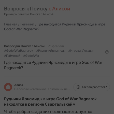
Вопросы к Поиску 
с Алисой
Примеры ответов Поиска с Алисой
Главная
/
Гейминг
/
Где находится Рудники Ярнсмиды в игре
God of War Ragnarok?
Вопрос для Поиска с Алисой
25 февраля
#GodofWarRagnarok
#РудникиЯрнсмиды
#ИгроваяЛокация
#Геймплей
#GodofWar
Где находится Рудники Ярнсмиды в игре God of War
Ragnarok?
Алиса
Как это работает?
На основе источников, возможны неточности
Рудники Ярнсмиды в игре God of War Ragnarok
находятся в регионе Свартальвхейм
.
Чтобы добраться до них после сюжета, нужно: