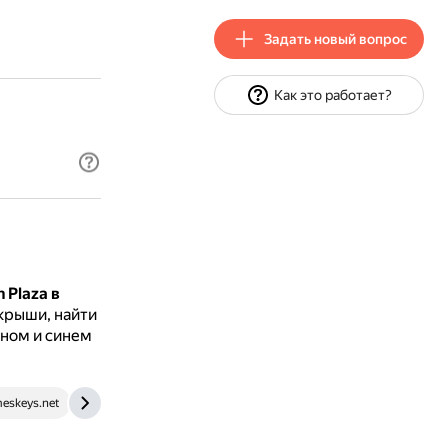
Задать новый вопрос
Как это работает?
 Plaza в
крыши, найти
сном и синем
eskeys.net
gamesfuze.com