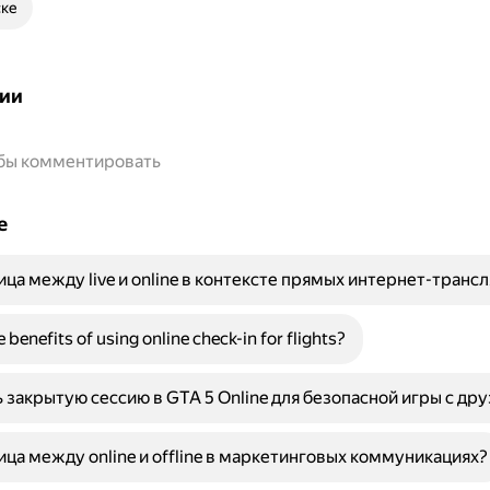
ске
ии
обы комментировать
е
ица между live и online в контексте прямых интернет-транс
 benefits of using online check-in for flights?
ь закрытую сессию в GTA 5 Online для безопасной игры с др
ица между online и offline в маркетинговых коммуникациях?