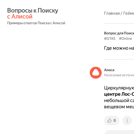
Вопросы к Поиску 
Главная
/
Гейм
с Алисой
Примеры ответов Поиска с Алисой
Вопрос для Поиск
#GTA5
#Online
Где можно на
Алиса
На основе источ
Циркулярную 
центре Лос-
небольшой са
вещевом ме
0