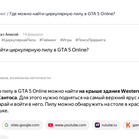
инг
/
Где можно найти циркулярную пилу в GTA 5 Online?
а с Алисой
19 февраля
#ЦиркулярнаяПила
#Гейминг
#Игры
#ПоискПредмета
йти циркулярную пилу в GTA 5 Online?
ников, возможны неточности
пилу в GTA 5 Online можно найти
на крыше здания Western
Сантоса
.
Для этого нужно подняться на самый верхний ярус 
рай и войти в него.
Пилу можно обнаружить на столе в кра
шке.
sites.google.com
www.youtube.com
rutube.ru
gam