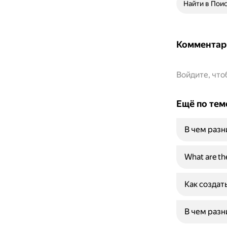
Найти в Пои
Комментар
Войдите, чт
Ещё по тем
В чем разн
What are the
Как создат
В чем разн