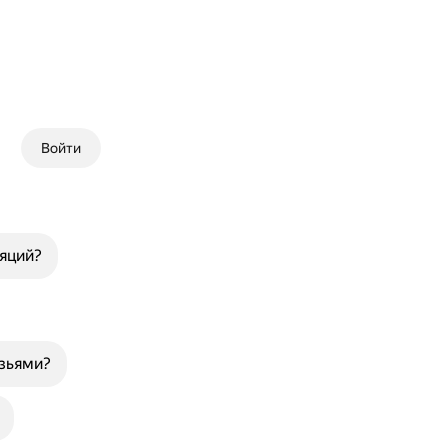
Войти
ляций?
узьями?