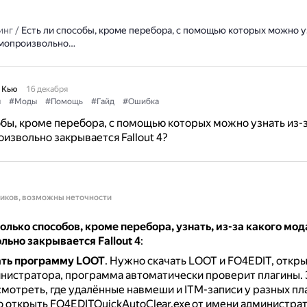
инг
/
Есть ли способы, кроме перебора, с помощью которых можно у
амопроизвольно…
 Кью
16 декабря
ы
#Моды
#Помощь
#Гайд
#Ошибка
обы, кроме перебора, с помощью которых можно узнать из-з
извольно закрывается Fallout 4?
ников, возможны неточности
колько способов, кроме перебора, узнать, из-за какого мод
ьно закрывается Fallout 4
:
ать программу LOOT
.
Нужно скачать LOOT и FO4EDIT, откры
нистратора, программа автоматически проверит плагины.
смотреть, где удалённые навмеши и ITM-записи у разных пл
 открыть FO4EDITQuickAutoClear.exe от имени администрат