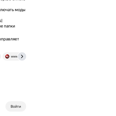
ключать моды
s|
ме папки
ыправляет
www.playground.ru
otvet.mail.ru
Войти