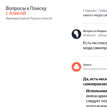
Вопросы к Поиску 
Главная
/
Гейм
с Алисой
какого мода с
Примеры ответов Поиска с Алисой
Вопрос из Яндекс
#Fallout4
#Игр
Есть ли спос
мода самопро
Алиса
На основе источ
Да, есть нес
самопроизвол
Использов
имени адми
следует по
этого нужно