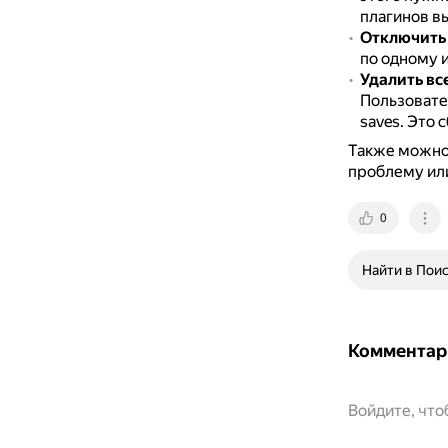
плагинов в
Отключить 
по одному и
Удалить вс
Пользовател
saves.
Это с
Также можно 
проблему или
0
Найти в Пои
Комментар
Войдите, чт