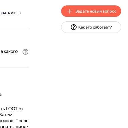
Задать новый вопрос
знать из-за
Как это работает?
а какого
а
ть LOOT от
Затем
агинов.
После
ора, в списке