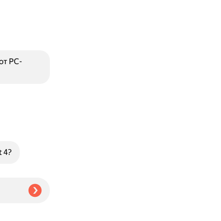
от PC-
 4?