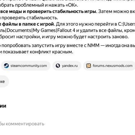
ыбрать проблемный и нажать «ОК».
все моды и проверить стабильность игры
.
Затем можно в
 проверять стабильность.
е файлы в папке с игрой
.
Для этого нужно перейти в C:|User
ь|Documents|My Games|Fallout 4 и удалить все файлы, кро
бросит настройки, и игру можно будет настроить заново.
попробовать запустить игру вместе с NMM — иногда она в
 показывает конфликт красным.
steamcommunity.com
yandex.ru
forums.nexusmods.com
ске
ии
обы комментировать