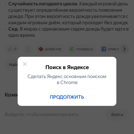
Случайность погодного цикла
.
Каждый игровой день
существует определённая вероятность появления
дождя.
При этом вероятность дождя увеличивается с
каждым игровым днём, который проходит без дождя.
Сид
.
В мирах с одинаковым сидом дождь будет идти в
одно время.
0
pzwiki.net
mcbase.ru
otvet.mail.ru
Найти в Поиске
Поиск в Яндексе
Сделать Яндекс основным поиском
в Сhrome
Комментарии
ПРОДОЛЖИТЬ
Войдите, чтобы комментировать
Войти