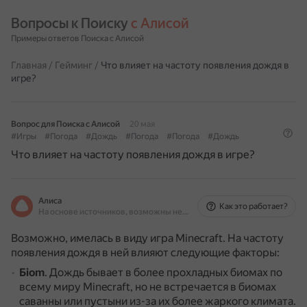
Вопросы к Поиску 
с Алисой
Примеры ответов Поиска с Алисой
Главная
/
Гейминг
/
Что влияет на частоту появления дождя в
игре?
Вопрос для Поиска с Алисой
20 мая
#Игры
#Погода
#Дождь
#Погода
#Погода
#Дождь
Что влияет на частоту появления дождя в игре?
Алиса
Как это работает?
На основе источников, возможны неточности
Возможно, имелась в виду игра Minecraft.
На частоту
появления дождя в ней влияют следующие факторы:
Бiom
.
Дождь бывает в более прохладных биомах по
всему миру Minecraft, но не встречается в биомах
саванны или пустыни из-за их более жаркого климата.