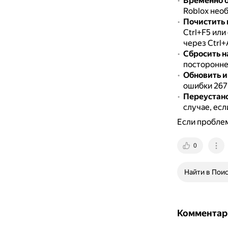
Временно о
Roblox нео
Почистить 
Ctrl+F5 или
через Ctrl+
Сбросить н
посторонне
Обновить и
ошибки 267
Переустано
случае, есл
Если проблем
0
Найти в Пои
Комментар