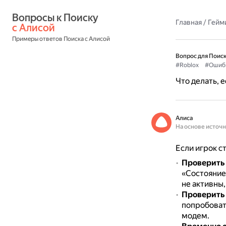
Вопросы к Поиску 
Главная
/
Гейм
с Алисой
Примеры ответов Поиска с Алисой
Вопрос для Поиск
#Roblox
#Ошиб
Что делать, е
Алиса
На основе источ
Если игрок с
Проверить 
«Состояние
не активны,
Проверить
попробоват
модем.