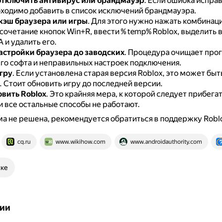
тключить антивирус или брандмауэр
.
Если ошибка исправ
бходимо добавить в список исключений брандмауэра.
кэш
браузера или игры
.
Для этого нужно нажать комбинац
 сочетание кнопок Win+R, ввести % temp% Roblox, выделить 
A и удалить его.
астройки браузера до заводских
.
Процедура очищает про
го софта и неправильных настроек подключения.
гру
.
Если установлена старая версия Roblox, это может бы
.
Стоит обновить игру до последней версии.
вить Roblox
.
Это крайняя мера, к которой следует прибегат
и все остальные способы не работают.
а не решена, рекомендуется обратиться в поддержку Robl
cq.ru
www.wikihow.com
www.androidauthority.com
ске
ии