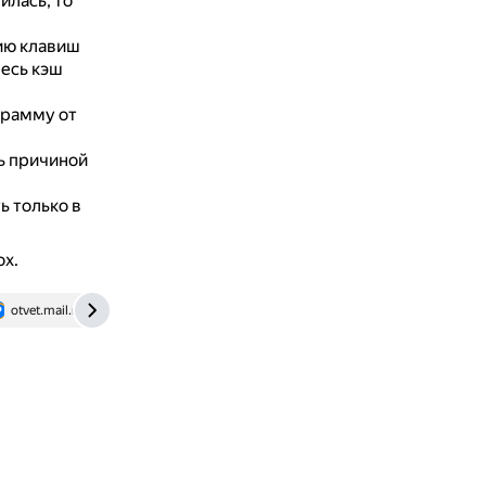
илась, то
ию клавиш
весь кэш
грамму от
ть причиной
ь только в
ox.
otvet.mail.ru
www.auslogics.com