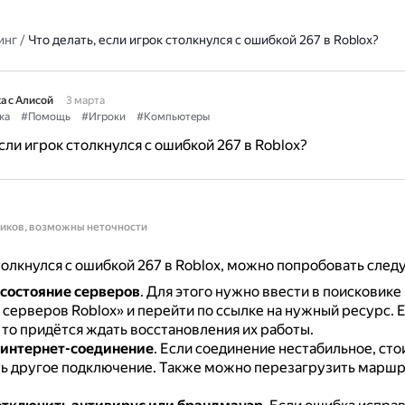
инг
/
Что делать, если игрок столкнулся с ошибкой 267 в Roblox?
а с Алисой
3 марта
ка
#Помощь
#Игроки
#Компьютеры
сли игрок столкнулся с ошибкой 267 в Roblox?
ников, возможны неточности
толкнулся с ошибкой 267 в Roblox, можно попробовать сле
состояние серверов
.
Для этого нужно ввести в поисковике
 серверов Roblox» и перейти по ссылке на нужный ресурс.
Е
 то придётся ждать восстановления их работы.
 интернет-соединение
.
Если соединение нестабильное, сто
ь другое подключение.
Также можно перезагрузить маршр