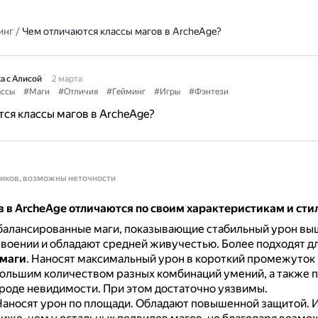
инг
/
Чем отличаются классы магов в ArcheAge?
а с Алисой
2 марта
ссы
#Маги
#Отличия
#Гейминг
#Игры
#Фэнтези
ся классы магов в ArcheAge?
ников, возможны неточности
в в ArcheAge отличаются по своим характеристикам и сти
балансированные маги, показывающие стабильный урон выш
своении и обладают средней живучестью.
Более подходят дл
 маги
.
Наносят максимальный урон в короткий промежуток
ольшим количеством разных комбинаций умений, а также 
роде невидимости.
При этом достаточно уязвимы.
аносят урон по площади.
Обладают повышенной защитой.
И