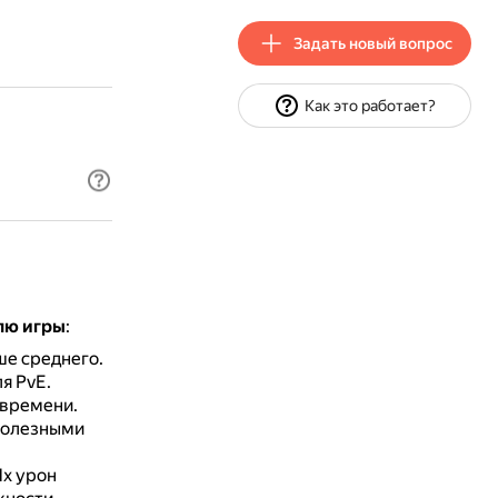
Задать новый вопрос
Как это работает?
лю игры
:
е среднего.
я PvE.
 времени.
полезными
х урон