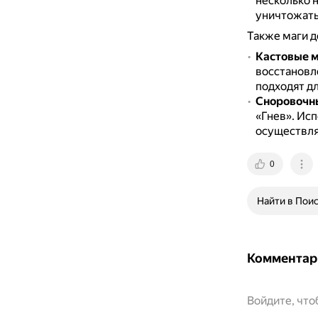
несколько 
уничтожать
Также маги д
Кастовые 
восстановл
подходят дл
Сноровочн
«Гнев».
Исп
осуществлят
0
Найти в Пои
Комментар
Войдите, чт