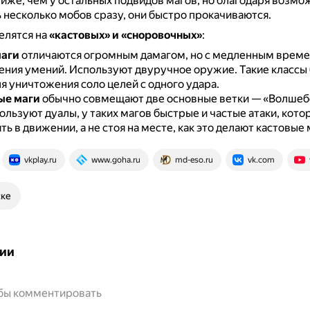
ниже, чем у остальных подвидов магов, но благодаря возмо
 несколько мобов сразу, они быстро прокачиваются.
елятся на
«кастовых» и «сноровочных»
:
маги
отличаются огромным дамагом, но с медленным врем
ения умений.
Используют двуручное оружие.
Такие классы
я уничтожения соло целей с одного удара.
ые маги
обычно совмещают две основные ветки — «Волшеб
ользуют дуалы, у таких магов быстрые и частые атаки, кот
ь в движении, а не стоя на месте, как это делают кастовые 
vkplay.ru
www.goha.ru
md-eso.ru
vk.com
ске
ии
обы комментировать