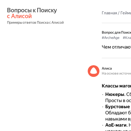
Вопросы к Поиску 
Главная
/
Гейм
с Алисой
Примеры ответов Поиска с Алисой
Вопрос для Поиск
#ArcheAge
#Кла
Чем отличают
Алиса
На основе источ
Классы маго
Нюкеры
.
С
Просты в о
Бурстовые
Обладают б
навыками в
АоЕ-маги
.
Н