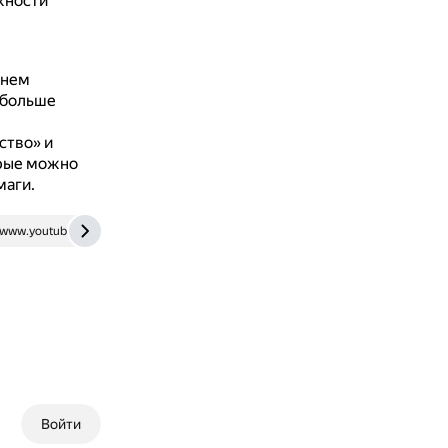
жности
енем
 больше
ство» и
орые можно
маги.
www.youtube.com
Войти