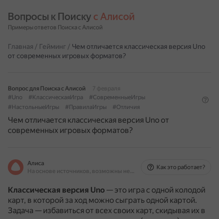
Вопросы к Поиску 
с Алисой
Примеры ответов Поиска с Алисой
Главная
/
Гейминг
/
Чем отличается классическая версия Uno
от современных игровых форматов?
Вопрос для Поиска с Алисой
7 февраля
#Uno
#КлассическаяИгра
#СовременныеИгры
#НастольныеИгры
#ПравилаИгры
#Отличия
Чем отличается классическая версия Uno от
современных игровых форматов?
Алиса
Как это работает?
На основе источников, возможны неточности
Классическая версия Uno
— это игра с одной колодой
карт, в которой за ход можно сыграть одной картой.
Задача — избавиться от всех своих карт, скидывая их в