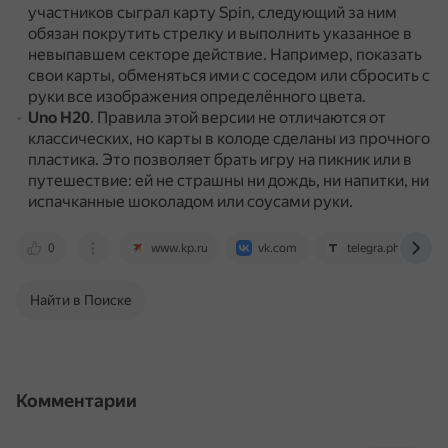
участников сыграл карту Spin, следующий за ним
обязан покрутить стрелку и выполнить указанное в
невыпавшем секторе действие.
Например, показать
свои карты, обменяться ими с соседом или сбросить с
руки все изображения определённого цвета.
Uno H20
.
Правила этой версии не отличаются от
классических, но карты в колоде сделаны из прочного
пластика.
Это позволяет брать игру на пикник или в
путешествие: ей не страшны ни дождь, ни напитки, ни
испачканные шоколадом или соусами руки.
0
www.kp.ru
vk.com
telegra.ph
Найти в Поиске
Комментарии